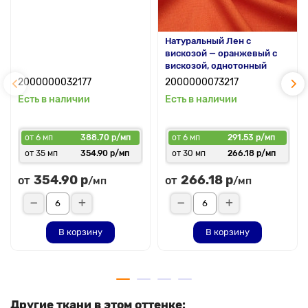
Натуральный Лен с
вискозой — оранжевый с
вискозой, однотонный
2000000032177
2000000073217
Есть в наличии
Есть в наличии
от 6 мп
388.70 р/мп
от 6 мп
291.53 р/мп
от 35 мп
354.90 р/мп
от 30 мп
266.18 р/мп
354.90 р
266.18 р
от
от
/мп
/мп
В корзину
В корзину
Другие ткани в этом оттенке: