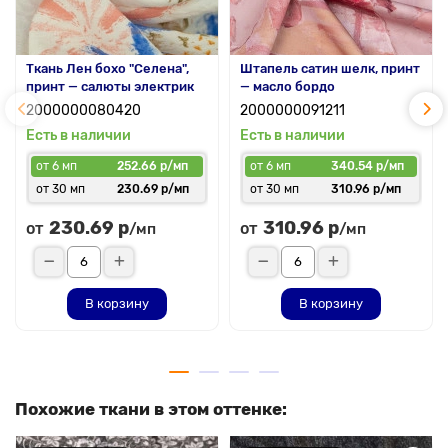
Ткань Лен бохо "Селена",
Штапель сатин шелк, принт
принт — салюты электрик
— масло бордо
2000000080420
2000000091211
Есть в наличии
Есть в наличии
от 6 мп
252.66 р/мп
от 6 мп
340.54 р/мп
от 30 мп
230.69 р/мп
от 30 мп
310.96 р/мп
230.69 р
310.96 р
от
от
/мп
/мп
В корзину
В корзину
Похожие ткани в этом оттенке: