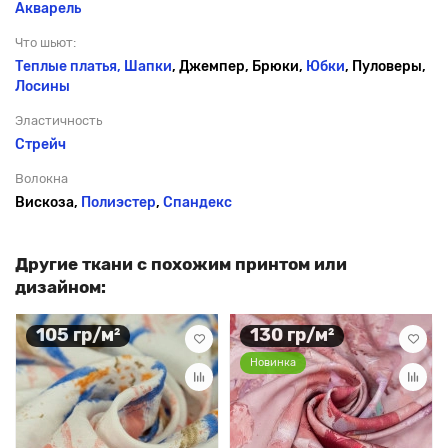
Акварель
Что шьют:
Теплые платья,
Шапки
, Джемпер, Брюки,
Юбки
, Пуловеры,
Лосины
Эластичность
Стрейч
Волокна
Вискоза,
Полиэстер
,
Спандекс
Другие ткани с похожим принтом или
дизайном:
105 гр/м²
130 гр/м²
Новинка