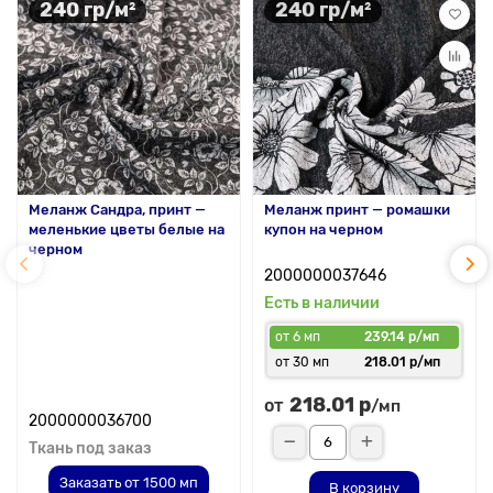
240 гр/м²
240 гр/м²
Меланж Сандра, принт —
Меланж принт — ромашки
меленькие цветы белые на
купон на черном
черном
2000000037646
Есть в наличии
от 6 мп
239.14 р/мп
от 30 мп
218.01 р/мп
218.01 р
от
/мп
2000000036700
Ткань под заказ
Заказать от 1500 мп
В корзину