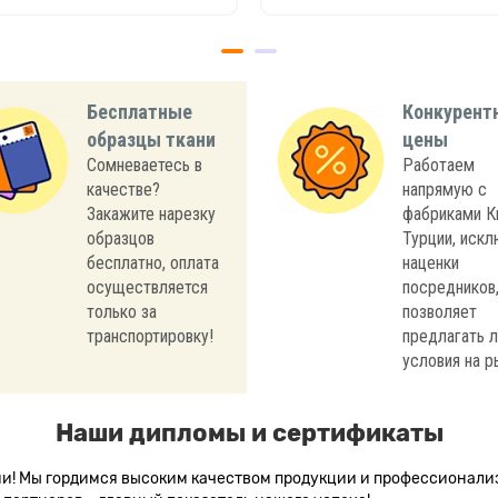
Бесплатные
Конкурент
образцы ткани
цены
Сомневаетесь в
Работаем
качестве?
напрямую с
Закажите нарезку
фабриками К
образцов
Турции, иск
бесплатно, оплата
наценки
осуществляется
посредников,
только за
позволяет
транспортировку!
предлагать 
условия на р
Наши дипломы и сертификаты
сии! Мы гордимся высоким качеством продукции и профессионал