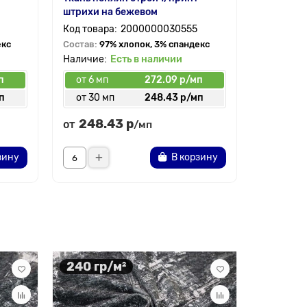
штрихи на бежевом
галочки 
2000000030555
екс
Состав:
97% хлопок, 3% спандекс
Состав:
9
Есть в наличии
п
от 6 мп
272.09 р/мп
от 6 мп
п
от 30 мп
248.43 р/мп
от 30 
248.43 р
166.
от
от
/мп
зину
В корзину
240 гр/м²
Ваша скид
254 гр