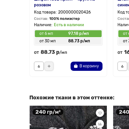
розовом
сине
2000000020426
Состав:
100% полиэстер
Соста
Есть в наличии
от 6 мп
97.18 р/мп
от 
от 30 мп
88.73 р/мп
от 
88.73 р
1
от
от
/мп
В корзину
Похожие ткани в этом оттенке:
240 гр/м²
240