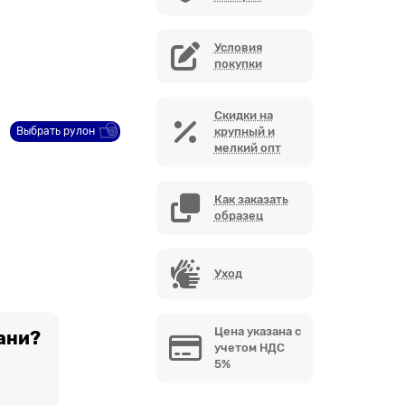
Условия
покупки
Скидки на
Выбрать рулон
крупный и
мелкий опт
Как заказать
образец
Уход
Цена указана с
ани?
учетом НДС
5%