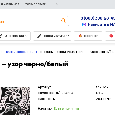
 и мелкий опт
Условия покупки
ЭДО
8 (800) 300-28-4
Написать в M
О компании
Наши услуги
Новинки
Ткань Джерси принт
Ткань Джерси Рома, принт — узор черно/бе
 — узор черно/белый
Артикул
S12023
Номер цвета/дизайна
D1 C1
Плотность
254 гр/м²
Есть в наличии