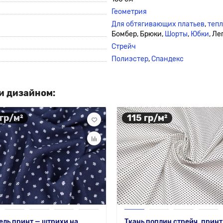
Геометрия
Для обтягивающих платьев
,
тепл
Бомбер, Брюки,
Шорты
,
Юбки
, Л
Стрейч
Полиэстер
,
Спандекс
и дизайном:
 гр/м²
115 гр/м²
ль принт — штрихи на
Ткань поплин стрейч, принт