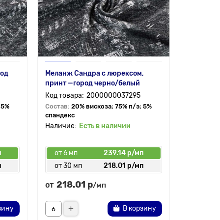
род
Меланж Сандра с люрексом,
Ткань Дж
принт —город черно/белый
клетка н
2000000037295
 5%
Состав:
20% вискоза; 75% п/э; 5%
Состав:
9
спандекс
Есть в наличии
п
от 6 мп
239.14 р/мп
от 6 мп
п
от 30 мп
218.01 р/мп
от 30 
218.01 р
от
/мп
265.33 р
/
зину
В корзину