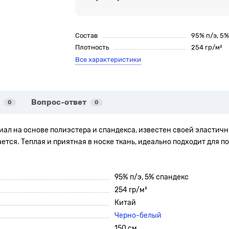
Состав
95% п/э, 5
Плотность
254 гр/м²
Все характеристики
Вопрос-ответ
0
0
иал на основе полиэстера и спандекса, известен своей эластич
ется. Теплая и приятная в носке ткань, идеально подходит для 
95% п/э, 5% спандекс
254 гр/м²
Китай
Черно-белый
150 см