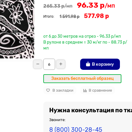
96.33 р
/мп
265.33 р
/мп
577.98 р
1 591.98 р
Итого:
До рулона еще
от 6 до 30 метров на отрез - 96.33 р/мп
В рулоне в среднем = 30 м/кг по - 88.73 р/
мп
В корзину
Заказать бесплатный образец
В закладки
В сравнение
Нужна консультация по тк
Звоните:
8 (800) 300-28-45