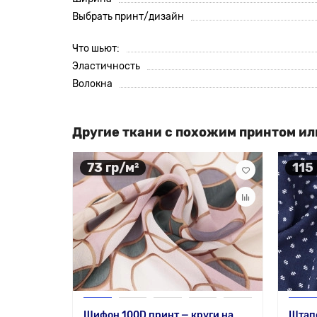
Выбрать принт/дизайн
Что шьют:
Эластичность
Волокна
Другие ткани с похожим принтом ил
73 гр/м²
115
Шифон 100D принт — круги на
Штапе