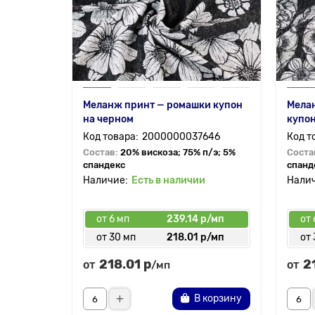
Меланж принт — ромашки купон
Мелан
на черном
купо
2000000037646
Состав:
20% вискоза; 75% п/э; 5%
Соста
спандекс
спанд
Есть в наличии
от 6 мп
239.14 р/мп
от 
от 30 мп
218.01 р/мп
от 
218.01 р
2
от
от
/мп
В корзину