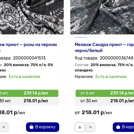
ж принт — розы на черном
Меланж Сандра принт — го
н
черно/белый
2000000041513
2000000036748
в:
20% вискоза; 75% п/э; 5%
Состав:
20% вискоза; 75% п/э;
екс
спандекс
Есть в наличии
Есть в наличии
6 мп
239.14 р/мп
от 6 мп
239.14 р/м
30 мп
218.01 р/мп
от 30 мп
218.01 р/м
18.01 р
218.01 р
от
/мп
/мп
В корзину
В кор