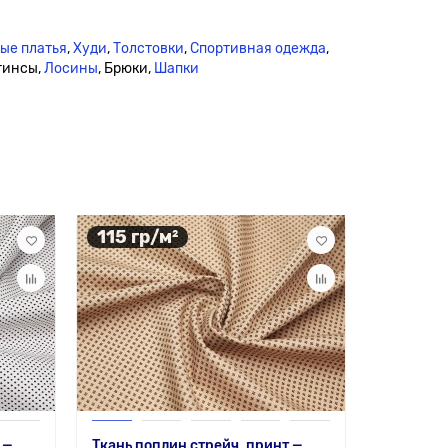
ые платья
,
Худи
,
Толстовки
,
Спортивная одежда
,
егинсы,
Лосины
, Брюки,
Шапки
115 гр/м²
105 гр
 —
Ткань поплин стрейч, принт —
Супер со