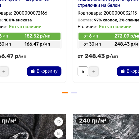
м
стрелочки на белом
2000000072166
2000000032115
в:
100% вискоза
Состав:
97% хлопок, 3% спанд
Есть в наличии
Есть в наличии
6 мп
182.52 р/мп
от 6 мп
272.09 р/м
30 мп
166.47 р/мп
от 30 мп
248.43 р/м
66.47 р
248.43 р
от
/мп
/мп
В корзину
В кор
 гр/м²
240 гр/м²