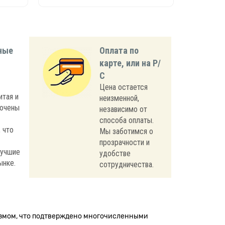
ные
Оплата по
карте, или на Р/
С
Цена остается
итая и
неизменной,
лючены
независимо от
способа оплаты.
 что
Мы заботимся о
прозрачности и
лучшие
удобстве
ынке.
сотрудничества.
измом, что подтверждено многочисленными