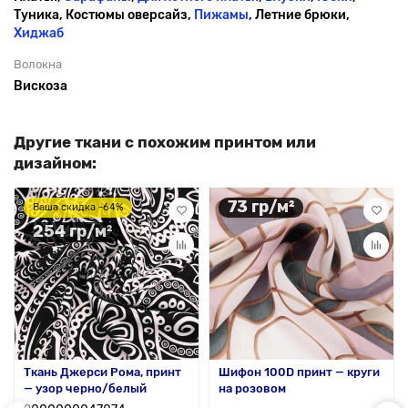
Туника, Костюмы оверсайз,
Пижамы
, Летние брюки,
Хиджаб
Волокна
Вискоза
Другие ткани с похожим принтом или
дизайном:
73 гр/м²
Ваша скидка -64%
254 гр/м²
Ткань Джерси Рома, принт
Шифон 100D принт — круги
— узор черно/белый
на розовом