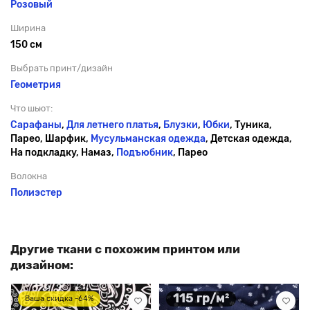
Розовый
Ширина
150 см
Выбрать принт/дизайн
Геометрия
Что шьют:
Сарафаны
,
Для летнего платья
,
Блузки
,
Юбки
, Туника,
Парео, Шарфик,
Мусульманская одежда
, Детская одежда,
На подкладку, Намаз,
Подъюбник
, Парео
Волокна
Полиэстер
Другие ткани с похожим принтом или
дизайном:
115 гр/м²
Ваша скидка -64%