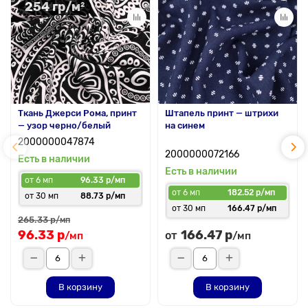
254 гр/м²
Ткань Джерси Рома, принт
Штапель принт — штрихи
— узор черно/белый
на синем
2000000047874
2000000072166
Есть в наличии
Есть в наличии
от 6 мп
96.33 р/мп
от 6 мп
182.52 р/мп
от 30 мп
88.73 р/мп
от 30 мп
166.47 р/мп
265.33 р
/мп
96.33 р
166.47 р
от
/мп
/мп
В корзину
В корзину