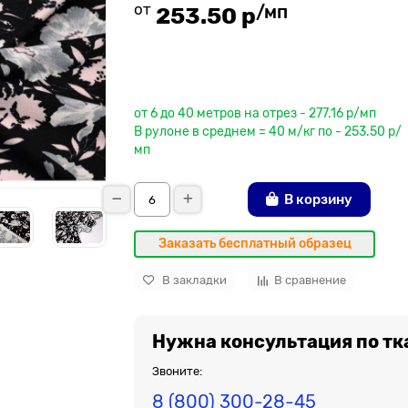
от
/мп
253.50 р
До рулона еще
от 6 до 40 метров на отрез - 277.16 р/мп
В рулоне в среднем = 40 м/кг по - 253.50 р/
мп
В корзину
Заказать бесплатный образец
В закладки
В сравнение
Нужна консультация по тк
Звоните:
8 (800) 300-28-45