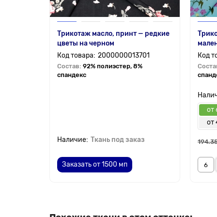
Трикотаж масло, принт — редкие
Трико
цветы на черном
мален
2000000013701
Состав:
92% полиэстер, 8%
Соста
спандекс
спанд
от 
от
Ткань под заказ
194.35
Заказать от 1500 мп