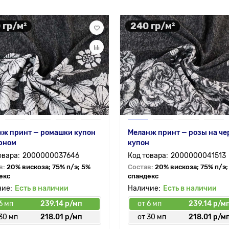
 гр/м²
240 гр/м²
нж принт — ромашки купон
Меланж принт — розы на ч
рном
купон
2000000037646
2000000041513
в:
20% вискоза; 75% п/э; 5%
Состав:
20% вискоза; 75% п/э;
екс
спандекс
Есть в наличии
Есть в наличии
6 мп
239.14 р/мп
от 6 мп
239.14 р/м
30 мп
218.01 р/мп
от 30 мп
218.01 р/м