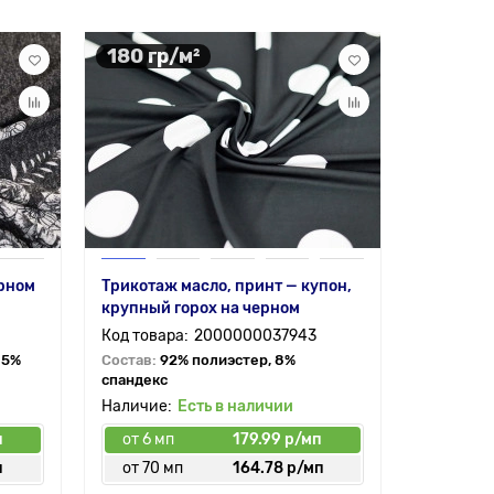
180 гр/м²
180 гр
ерном
Трикотаж масло, принт — купон,
Трикотаж
крупный горох на черном
круги че
2000000037943
 5%
Состав:
92% полиэстер, 8%
Состав:
9
спандекс
спандекс
Есть в наличии
п
от 6 мп
179.99 р/мп
от 6 мп
п
от 70 мп
164.78 р/мп
от 70 