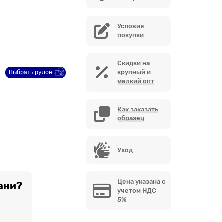
Условия
покупки
Скидки на
крупный и
Выбрать рулон
мелкий опт
Как заказать
образец
Уход
Цена указана с
ани?
учетом НДС
5%