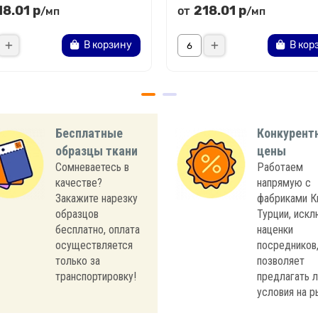
18.01 р
218.01 р
от
/мп
/мп
В корзину
В кор
Бесплатные
Конкурент
образцы ткани
цены
Сомневаетесь в
Работаем
качестве?
напрямую с
Закажите нарезку
фабриками К
образцов
Турции, иск
бесплатно, оплата
наценки
осуществляется
посредников,
только за
позволяет
транспортировку!
предлагать 
условия на р