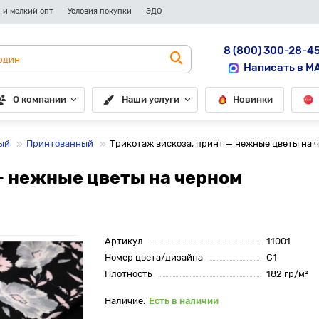
 и мелкий опт
Условия покупки
ЭДО
8 (800) 300-28-4
Написать в M
О компании
Наши услуги
Новинки
ый
Принтованный
Трикотаж вискоза, принт — нежные цветы на 
— нежные цветы на черном
Артикул
11001
Номер цвета/дизайна
С1
Плотность
182 гр/м²
Есть в наличии