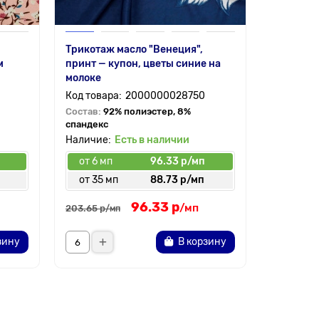
Трикотаж масло "Венеция",
Штапель 
м
принт — купон, цветы синие на
на черно
молоке
2000000028750
Состав:
1
Состав:
92% полиэстер, 8%
спандекс
Есть в наличии
от 6 мп
96.33 р/мп
от 6 мп
от 35 мп
88.73 р/мп
от 30 
96.33 р
166.
от
/мп
203.65 р
/мп
зину
В корзину