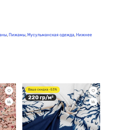
аны
,
Пижамы
,
Мусульманская одежда
,
Нижнее
115 гр
Ваша скидка -53%
220 гр/м²