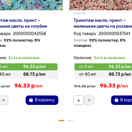
таж масло, принт —
Трикотаж масло, принт —
ькие цветы на голубом
маленькие цветы на розово
2000000042558
2000000037561
в:
92% полиэстер, 8%
Состав:
92% полиэстер, 8%
екс
спандекс
Есть в наличии
Есть в наличии
6 мп
96.33 р/мп
от 6 мп
96.33 р/мп
 40 мп
88.73 р/мп
от 40 мп
88.73 р/мп
96.33 р
96.33 р
/мп
/мп
 р
194.35 р
/мп
/мп
В корзину
В кор