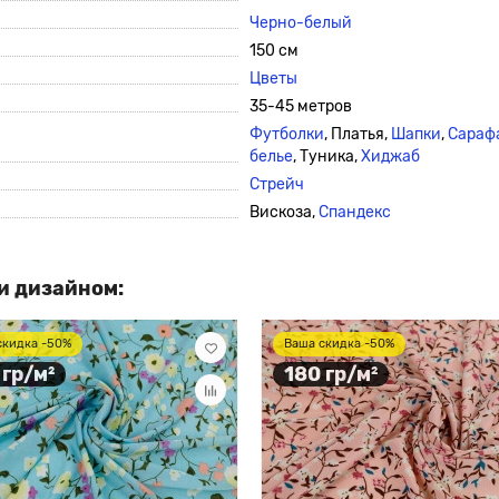
Черно-
белый
150 см
Цветы
35-45 метров
Футболки
, Платья,
Шапки
,
Сараф
белье
, Туника,
Хиджаб
Стрейч
Вискоза,
Спандекс
и дизайном:
скидка -50%
Ваша скидка -50%
 гр/м²
180 гр/м²