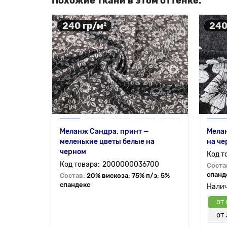
Похожие ткани в этом оттенке:
240 гр/м²
240
Меланж Сандра, принт —
Мела
меленькие цветы белые на
на че
черном
2000000036700
Соста
спанд
Состав:
20% вискоза; 75% п/э; 5%
спандекс
от 
от 