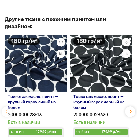
Другие ткани с похожим принтом или
дизайном:
180 гр/м²
180 гр/м²
Трикотаж масло, принт —
Трикотаж масло, принт —
крупный горох синий на
крупный горох черный на
белом
белом
2000000028613
2000000028620
Есть в наличии
Есть в наличии
от 6 мп
179.99 р/мп
от 6 мп
179.99 р/мп