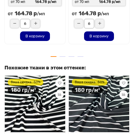
от 70 мп
164.78 р/мп
от 70 мп
164.78 р/мп
164.78 р
164.78 р
от
от
/мп
/мп
В корзину
В корзину
Похожие ткани в этом оттенке:
Ваша скидка -50%
Ваша скидка -50%
180 гр/м²
180 гр/м²