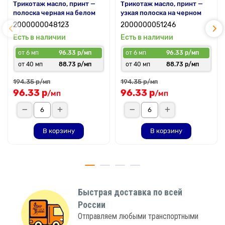
Трикотаж масло, принт —
Трикотаж масло, принт —
полоска черная на белом
узкая полоска на черном
2000000048123
2000000051246
Есть в наличии
Есть в наличии
от 6 мп
96.33 р/мп
от 6 мп
96.33 р/мп
от 40 мп
88.73 р/мп
от 40 мп
88.73 р/мп
194.35 р
194.35 р
/мп
/мп
96.33 р
96.33 р
/мп
/мп
В корзину
В корзину
Быстрая доставка по всей
России
Отправляем любыми транспортными