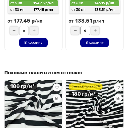
от 6 мп
194.35 р/мп
от 6 мп
146.19 р/мп
от 30 мп
177.45 р/мп
от 30 мп
133.51 р/мп
177.45 р
133.51 р
от
от
/мп
/мп
В корзину
В корзину
Похожие ткани в этом оттенке:
180 гр/м²
Ваша скидка -50%
180 гр/м²