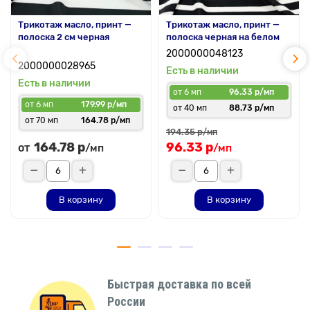
Трикотаж масло, принт —
Трикотаж масло, принт —
полоска 2 см черная
полоска черная на белом
2000000048123
2000000028965
Есть в наличии
Есть в наличии
от 6 мп
96.33 р/мп
от 6 мп
179.99 р/мп
от 40 мп
88.73 р/мп
от 70 мп
164.78 р/мп
194.35 р
/мп
164.78 р
96.33 р
от
/мп
/мп
В корзину
В корзину
Быстрая доставка по всей
России