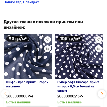
Полиэстер
,
Спандекс
Другие ткани с похожим принтом или
дизайном:
90 гр/м²
105 гр/м²
Шифон креп принт — горох
Супер софт Ниагара, принт
на синем
— горох 0,5 см белый на
синем
2000000000794
2000000021379
Есть в наличии
Есть в наличии