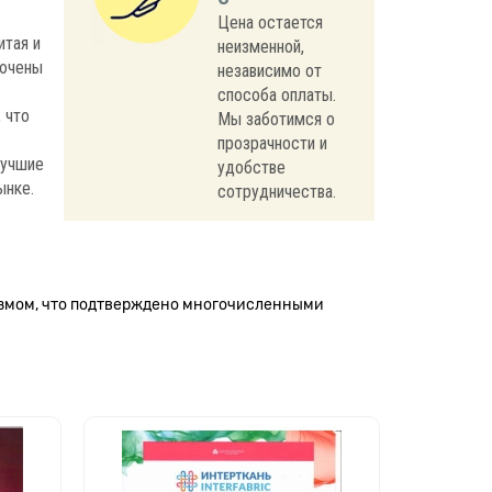
Цена остается
итая и
неизменной,
лючены
независимо от
способа оплаты.
 что
Мы заботимся о
прозрачности и
лучшие
удобстве
ынке.
сотрудничества.
измом, что подтверждено многочисленными