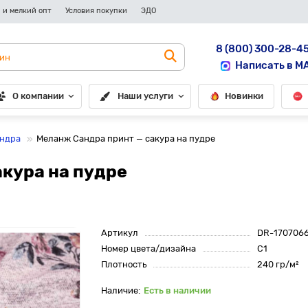
 и мелкий опт
Условия покупки
ЭДО
8 (800) 300-28-4
Написать в M
О компании
Наши услуги
Новинки
андра
Меланж Сандра принт — сакура на пудре
кура на пудре
Артикул
DR-170706
Номер цвета/дизайна
С1
Плотность
240 гр/м²
Есть в наличии