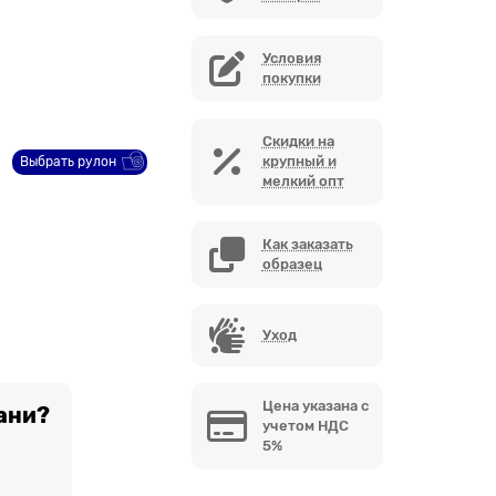
Условия
покупки
Скидки на
крупный и
Выбрать рулон
мелкий опт
Как заказать
образец
Уход
Цена указана с
ани?
учетом НДС
5%