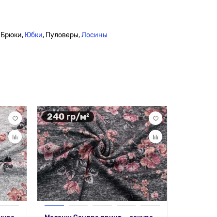
 Брюки,
Юбки
, Пуловеры,
Лосины
240 гр/м²
240 гр