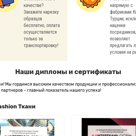
качестве?
напрямую с
Закажите нарезку
фабриками К
образцов
Турции, иск
бесплатно, оплата
наценки
осуществляется
посредников,
только за
позволяет
транспортировку!
предлагать 
условия на р
Наши дипломы и сертификаты
сии! Мы гордимся высоким качеством продукции и профессионал
партнеров – главный показатель нашего успеха!
ashion Ткани