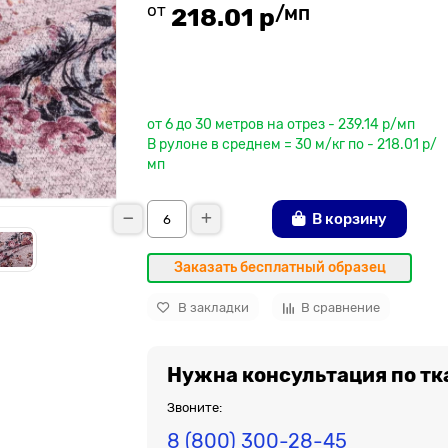
от
/мп
218.01 р
До рулона еще
от 6 до 30 метров на отрез - 239.14 р/мп
В рулоне в среднем = 30 м/кг по - 218.01 р/
мп
В корзину
Заказать бесплатный образец
В закладки
В сравнение
Нужна консультация по тк
Звоните:
8 (800) 300-28-45