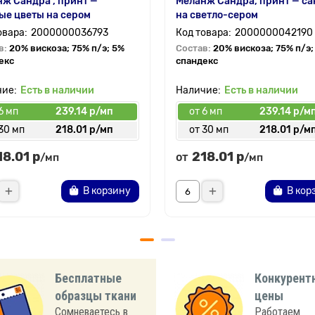
ж Сандра , принт —
Меланж Сандра, принт — са
ые цветы на сером
на светло-сером
2000000036793
2000000042190
в:
20% вискоза; 75% п/э; 5%
Состав:
20% вискоза; 75% п/э;
екс
спандекс
Есть в наличии
Есть в наличии
6 мп
239.14 р/мп
от 6 мп
239.14 р/м
30 мп
218.01 р/мп
от 30 мп
218.01 р/м
18.01 р
218.01 р
от
/мп
/мп
В корзину
В кор
Бесплатные
Конкурент
образцы ткани
цены
Сомневаетесь в
Работаем