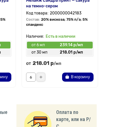
кура
Меланж Сандра принт — сакура
Меланж С
на темно-сером
сером
2000000042183
 5%
Состав:
20% вискоза; 75% п/э; 5%
Состав:
2
спандекс
спандекс
Есть в наличии
п
от 6 мп
239.14 р/мп
от 6 мп
п
от 30 мп
218.01 р/мп
от 30 
218.01 р
218.
от
от
/мп
зину
В корзину
ные
Оплата по
карте, или на Р/
С