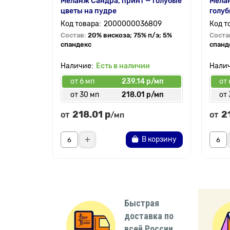
Меланж Сандра, принт — голубые
Мелан
цветы на пудре
голуб
2000000036809
Состав:
20% вискоза; 75% п/э; 5%
Соста
спандекс
спанд
Есть в наличии
от 6 мп
239.14 р/мп
от 
от 30 мп
218.01 р/мп
от 
218.01 р
2
от
от
/мп
В корзину
Быстрая
доставка по
всей России