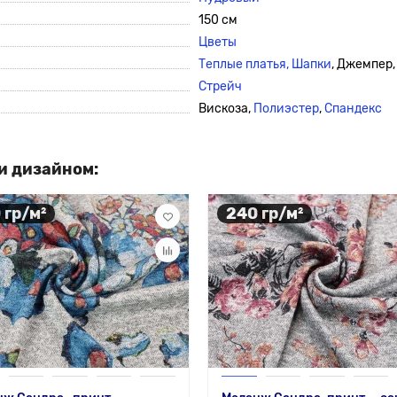
150 см
Цветы
Теплые платья,
Шапки
, Джемпер,
Стрейч
Вискоза,
Полиэстер
,
Спандекс
и дизайном:
 гр/м²
240 гр/м²