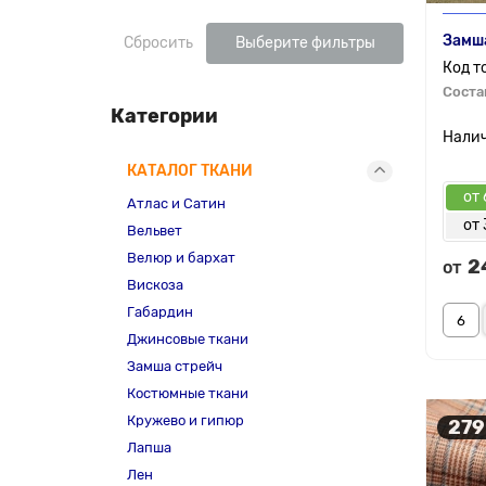
Замша
Сбросить
Выберите фильтры
Соста
Категории
КАТАЛОГ ТКАНИ
от 
Атлас и Сатин
от 
Вельвет
Велюр и бархат
2
от
Вискоза
Габардин
Джинсовые ткани
Замша стрейч
Костюмные ткани
Кружево и гипюр
279
Лапша
Лен