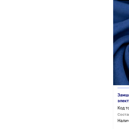
Замша
элек
Соста