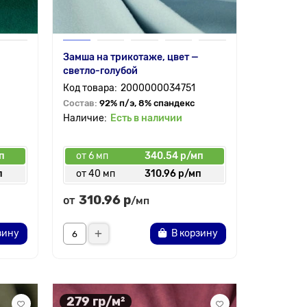
Замша на трикотаже, цвет —
светло-голубой
2000000034751
Состав:
92% п/э, 8% спандекс
Есть в наличии
п
от 6 мп
340.54 р/мп
п
от 40 мп
310.96 р/мп
310.96 р
от
/мп
зину
В корзину
279 гр/м²