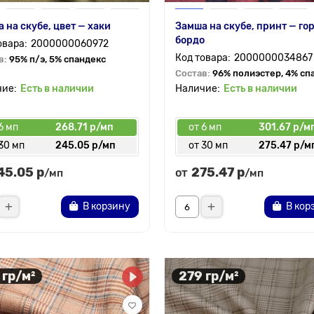
 на скубе, цвет — хаки
Замша на скубе, принт — го
бордо
2000000060972
2000000034867
в:
95% п/э, 5% спандекс
Состав:
96% полиэстер, 4% сп
Есть в наличии
Есть в наличии
6 мп
268.71 р/мп
от 6 мп
301.67 р/м
30 мп
245.05 р/мп
от 30 мп
275.47 р/м
45.05 р
275.47 р
от
/мп
/мп
В корзину
В кор
 гр/м²
279 гр/м²