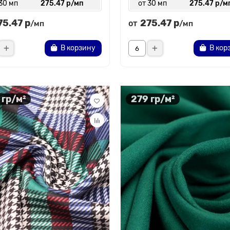
30 мп
275.47 р/мп
от 30 мп
275.47 р/м
75.47 р
275.47 р
от
/мп
/мп
В корзину
В кор
 гр/м²
279 гр/м²