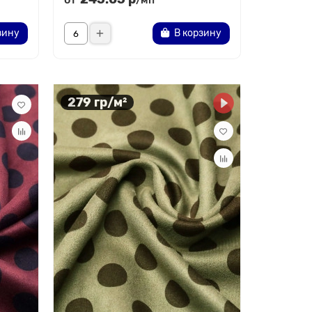
/мп
зину
В корзину
279 гр/м²