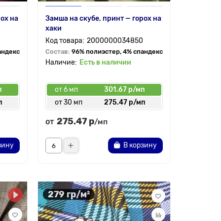
рох на
Замша на скубе, принт — горох на
хаки
2000000034850
андекс
Состав:
96% полиэстер, 4% спандекс
Есть в наличии
п
от 6 мп
301.67 р/мп
п
от 30 мп
275.47 р/мп
275.47 р
от
/мп
зину
В корзину
279 гр/м²