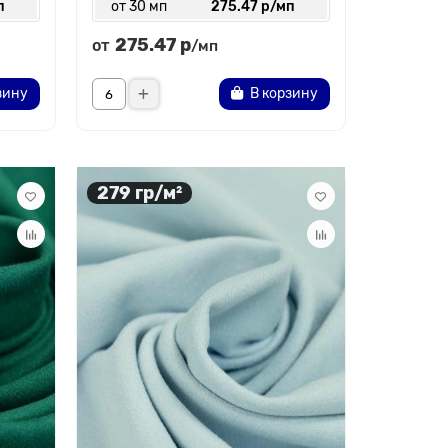
п
от 30 мп
275.47 р/мп
275.47 р
от
/мп
зину
В корзину
279 гр/м²