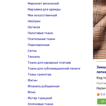
Маркизет вискозный
Марлевка для одежды
Мех искусственный
Неопрен
Органза
Пальтовые ткани
Плательные ткани
Подкладочные
Сетка
Тенсель
Ткани для нарядных платьев
Замша
Ткани для сублимационной печати
лапка
Ткань трикотаж
Фатин
Соста
Фланель рубашечная
Флис
5.0
Футер турецкий
от 
Хлопковые ткани