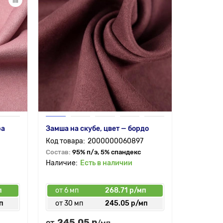
ра
Замша на скубе, цвет — бордо
2000000060897
Состав:
95% п/э, 5% спандекс
Есть в наличии
п
от 6 мп
268.71 р/мп
п
от 30 мп
245.05 р/мп
245.05 р
от