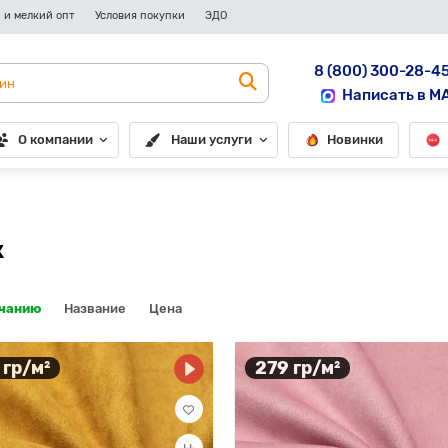
 и мелкий опт
Условия покупки
ЭДО
8 (800) 300-28-4
Написать в M
О компании
Наши услуги
Новинки
к
лчанию
Название
Цена
 гр/м²
279 гр/м²