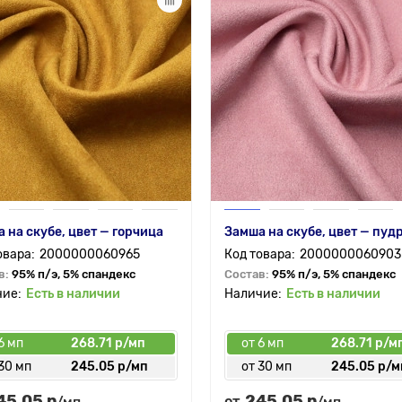
 на скубе, цвет — горчица
Замша на скубе, цвет — пуд
2000000060965
2000000060903
в:
95% п/э, 5% спандекс
Состав:
95% п/э, 5% спандекс
Есть в наличии
Есть в наличии
6 мп
268.71 р/мп
от 6 мп
268.71 р/м
30 мп
245.05 р/мп
от 30 мп
245.05 р/м
45.05 р
245.05 р
от