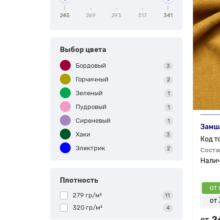
245
269
293
317
341
Выбор цвета
Бордовый
3
Горчичный
2
Зеленый
1
Пудровый
1
Сиреневый
1
Замша
Хаки
3
Электрик
2
Соста
Плотность
от 
279 гр/м²
11
от 
320 гр/м²
4
2
от