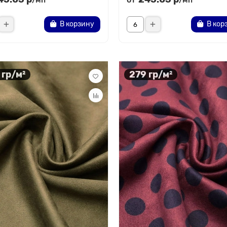
/мп
/мп
В корзину
В кор
 гр/м²
279 гр/м²