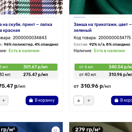
 на скубе, принт — лапка
Замша на трикотаже, цвет —
а красная
зеленый
2000000034843
2000000034775
в:
96% полиэстер, 4% спандекс
Состав:
92% п/э, 8% спандекс
Есть в наличии
Есть в наличии
6 мп
301.67 р/мп
от 6 мп
340.54 р/м
30 мп
275.47 р/мп
от 40 мп
310.96 р/м
75.47 р
310.96 р
от
/мп
/мп
В корзину
В кор
 гр/м²
279 гр/м²