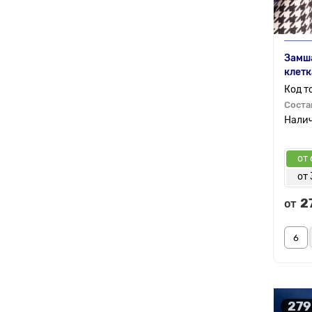
Замша
клетк
Соста
от 
от 
2
от
279