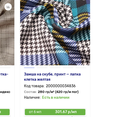
етка-
Замша на скубе, принт — лапка
клетка желтая
2000000034836
андекс
Состав:
280 гр/м² (420 гр/м пог)
Есть в наличии
п
от 6 мп
301.67 р/мп