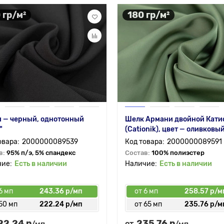
 гр/м²
180 гр/м²
 — черный, однотонный
Шелк Армани двойной Кати
"
(Cationik), цвет — оливковы
2000000089539
2000000089591
в:
95% п/э, 5% спандекс
Состав:
100% полиэстер
Есть в наличии
Есть в наличии
6 мп
243.36 р/мп
от 6 мп
258.57 р/м
50 мп
222.24 р/мп
от 65 мп
235.76 р/м
22.24 р
235.76 р
от