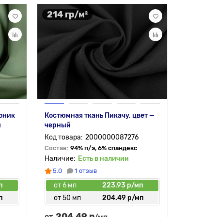
214 гр/м²
130 гр
Муслин —
оник
Костюмная ткань Пикачу, цвет —
Состав:
1
й
черный
2000000087276
Состав:
94% п/э, 6% спандекс
Есть в наличии
5.0
1 отзыв
п
от 6 мп
223.93 р/мп
от 6 мп
п
от 50 мп
204.49 р/мп
от 30 
204.49 р
159.
от
от