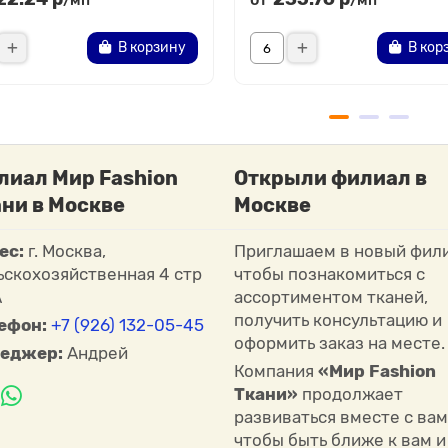
/мп
/мп
В корзину
В кор
лиал Мир Fashion
Открыли филиал в
ни в Москве
Москве
ес:
г. Москва,
Приглашаем в новый фили
ьскохозяйственная 4 стр
чтобы познакомиться с
А
ассортиментом тканей,
получить консультацию и
ефон:
+7 (926) 132-05-45
оформить заказ на месте.
еджер:
Андрей
Компания
«Мир Fashion
Ткани»
продолжает
развиваться вместе с вам
чтобы быть ближе к вам и