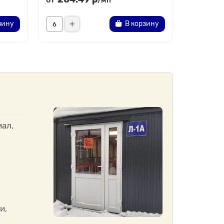
/мп
зину
В корзину
ал,
и,