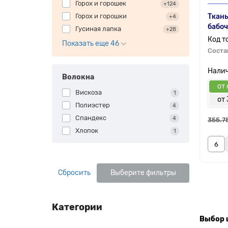
Горох и горошек
+124
Горох и горошки
Ткань
+4
бабоч
Гусиная лапка
+28
Показать еще 46
Соста
Волокна
от 
Вискоза
1
от 
Полиэстер
4
Спандекс
4
355.7
Хлопок
1
Сбросить
Выберите фильтры
Категории
Выбор 