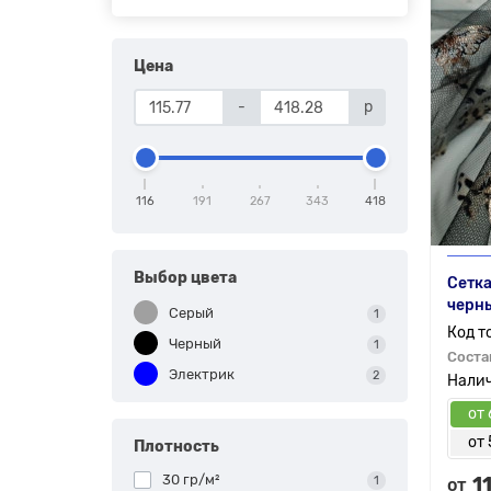
Цена
-
р
116
191
267
343
418
Выбор цвета
Сетка
черн
Серый
1
Черный
1
Соста
Электрик
2
от 
от 
Плотность
30 гр/м²
1
1
от