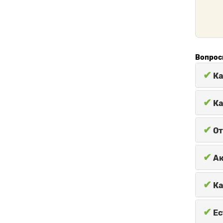
Вопрос
✔
Ка
✔
Ка
✔
От
✔
Ак
✔
Ка
✔
Ес