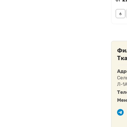
Фи
Тка
Адр
Сел
Л-1
Тел
Мен