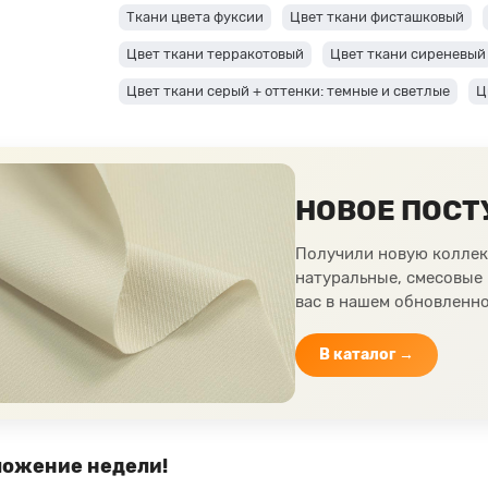
Ткани цвета фуксии
Цвет ткани фисташковый
Цвет ткани терракотовый
Цвет ткани сиреневый
Цвет ткани серый + оттенки: темные и светлые
Ц
Ткани цвета пудра
Ткани персикового цвета
Т
Цвет ткани мятный
Ткани цвета айвори, молочны
НОВОЕ ПОСТ
Ткани красного цвета разных оттенков
Ткани ко
Изумрудный цвет ткани
Ткани зеленого цвета
Получили новую коллек
натуральные, смесовые
Цвет ткани бордовый
Купить ткань белого цвета
вас в нашем обновленно
В каталог →
ожение недели!