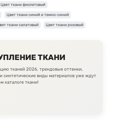
Цвет ткани фиолетовый
Цвет ткани синий и темно-синий
вет ткани салатовый
Цвет ткани розовый
кани оранжевого цвета
Ткани оливкового цвета
е оттенки
Ткани лимонного цвета
УПЛЕНИЕ ТКАНИ
раллового цвета
Ткани цвета какао
Ткани желтого цвета
Ткани цвета индиго
цию тканей 2026, трендовые оттенки,
 и синтетические виды материалов уже ждут
Цвет ткани бежевый
м каталоге ткани!