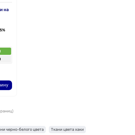
и на
 5%
п
п
зину
страниц)
ни черно-белого цвета
Ткани цвета хаки