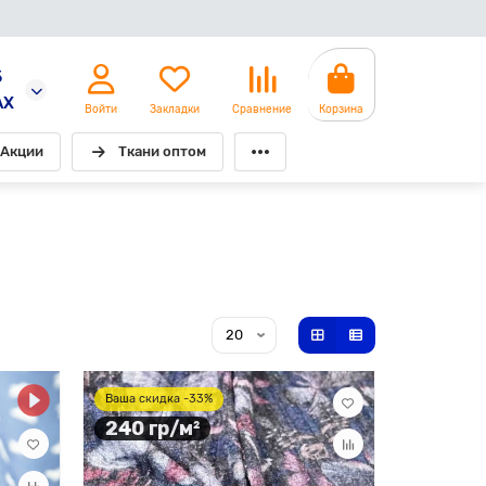
5
AX
Войти
Закладки
Сравнение
Корзина
Акции
Ткани оптом
Ваша скидка -33%
240 гр/м²