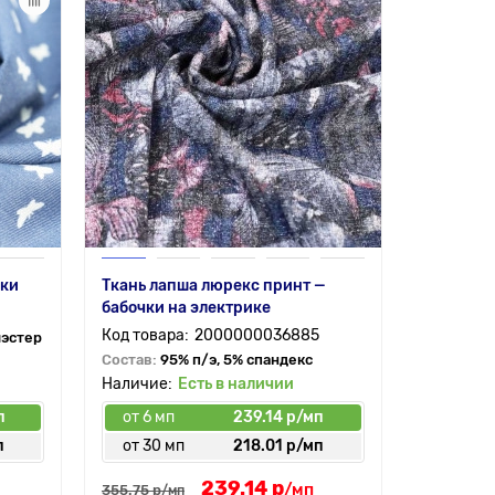
чки
Ткань лапша люрекс принт —
бабочки на электрике
2000000036885
иэстер
Состав:
95% п/э, 5% спандекс
Есть в наличии
п
от 6 мп
239.14 р/мп
п
от 30 мп
218.01 р/мп
239.14 р
/мп
355.75 р
/мп