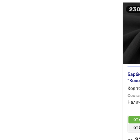
230
Барби
"Коко
Соста
от 
от 
2
от