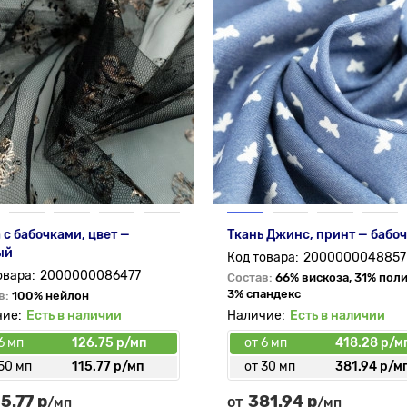
 с бабочками, цвет —
Ткань Джинс, принт — бабо
ый
2000000048857
2000000086477
Состав:
66% вискоза, 31% пол
3% спандекс
в:
100% нейлон
Есть в наличии
Есть в наличии
6 мп
126.75 р/мп
от 6 мп
418.28 р/м
50 мп
115.77 р/мп
от 30 мп
381.94 р/м
15.77 р
381.94 р
от
/мп
/мп