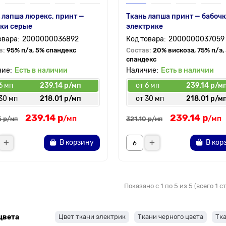
 лапша люрекс, принт —
Ткань лапша принт — бабочк
ки серые
электрике
2000000036892
2000000037059
в:
95% п/э, 5% спандекс
Состав:
20% вискоза, 75% п/э,
спандекс
Есть в наличии
Есть в наличии
6 мп
239.14 р/мп
от 6 мп
239.14 р/м
30 мп
218.01 р/мп
от 30 мп
218.01 р/м
239.14 р
239.14 р
/мп
/мп
5 р
321.10 р
/мп
/мп
В корзину
В кор
Показано с 1 по 5 из 5 (всего 1 
цвета
Цвет ткани электрик
Ткани черного цвета
Тка