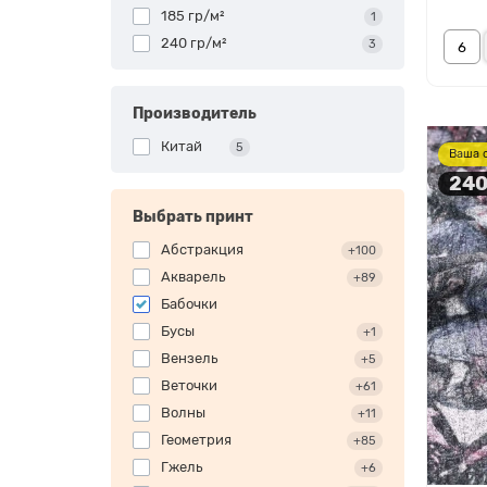
185 гр/м²
1
240 гр/м²
3
Производитель
Китай
5
Ваша 
240
Выбрать принт
Абстракция
+100
Акварель
+89
Бабочки
Бусы
+1
Вензель
+5
Веточки
+61
Волны
+11
Геометрия
+85
Гжель
+6