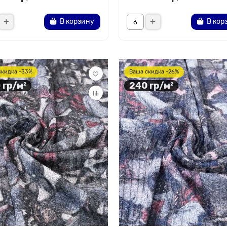
В корзину
В кор
скидка -33%
Ваша скидка -26%
 гр/м²
240 гр/м²