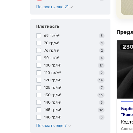
элега
Показать еще 21
При
Круже
Плотность
напра
Предл
69 гр/м²
3
70 гр/м²
1
230
76 гр/м²
2
90 гр/м²
4
100 гр/м²
17
110 гр/м²
9
120 гр/м²
14
Пок
125 гр/м²
7
130 гр/м²
16
В наше
предла
140 гр/м²
5
Барби
145 гр/м²
12
"Коко
148 гр/м²
3
Показать еще 7
Соста