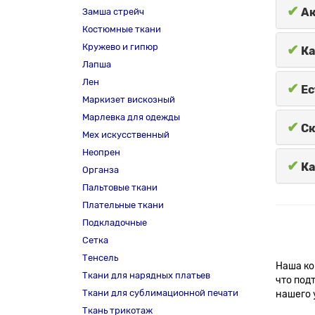
✔
Ак
Замша стрейч
Костюмные ткани
Кружево и гипюр
✔
Ка
Лапша
Лен
✔
Ес
Маркизет вискозный
Марлевка для одежды
✔
Ск
Мех искусственный
Неопрен
✔
Ка
Органза
Пальтовые ткани
Плательные ткани
Подкладочные
Сетка
Тенсель
Наша ко
Ткани для нарядных платьев
что под
Ткани для сублимационной печати
нашего 
Ткань трикотаж