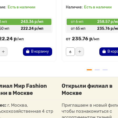
Есть в наличии
Есть в наличии
6 мп
243.36 р/мп
от 6 мп
258.57 р/м
50 мп
222.24 р/мп
от 65 мп
235.76 р/м
22.24 р
235.76 р
от
/мп
/мп
В корзину
В кор
лиал Мир Fashion
Открыли филиал в
ни в Москве
Москве
ес:
г. Москва,
Приглашаем в новый фили
ьскохозяйственная 4 стр
чтобы познакомиться с
А
ассортиментом тканей,