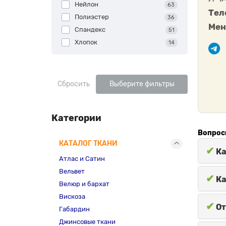
Нейлон
63
Тел
Полиэстер
36
Мен
Спандекс
51
Хлопок
14
Сбросить
Выберите фильтры
Категории
Вопрос
КАТАЛОГ ТКАНИ
✔
Ка
Атлас и Сатин
Вельвет
✔
Ка
Велюр и бархат
Вискоза
✔
От
Габардин
Джинсовые ткани