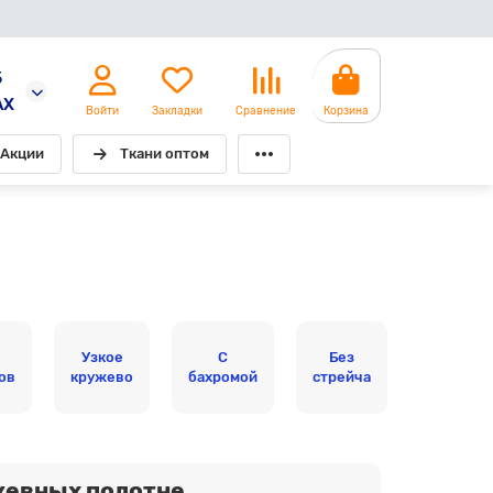
5
AX
Войти
Закладки
Сравнение
Корзина
Акции
Ткани оптом
Узкое
С
Без
ов
кружево
бахромой
стрейча
жевных полотне