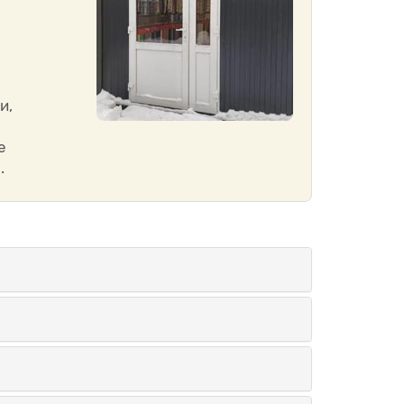
и,
е
.