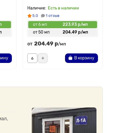
Есть в наличии
5.0
1 отзыв
п
от 6 мп
223.93 р/мп
от 6 мп
п
от 50 мп
204.49 р/мп
от 30 
204.49 р
159.
от
от
/мп
зину
В корзину
ал,