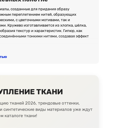
иалы, созданные для придания образу
ложным переплетением нитей, образующих
ческими, с цветочными мотивами, так и
и. Кружево изготавливается из хлопка, шёлка,
ообразия текстур и характеристик. Гипюр, как
соединёнными тонкими нитями, создавая эффект
стью
создающим сложные и тонкие узоры.
или их комбинаций.
гким и воздушным. Гипюр, благодаря плотным
нтных деталей.
к синтетические варианты могут быть эластичными,
УПЛЕНИЕ ТКАНИ
аря особому переплетению нитей.
ие, изящные складки, идеально подходящие для
цию тканей 2026, трендовые оттенки,
ить структуру узора и форму изделия.
 и синтетические виды материалов уже ждут
ённый вид, оставаясь символами изысканности и
м каталоге ткани!
ностью, делая их идеальными для создания