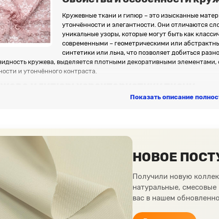
Кружевные ткани и гипюр – это изысканные матер
утончённости и элегантности. Они отличаются с
уникальные узоры, которые могут быть как класси
современными – геометрическими или абстрактным
синтетики или льна, что позволяет добиться разн
видность кружева, выделяется плотными декоративными элементами, 
ости и утончённого контраста.
жево и гипюр: характеристики ткани
Показать описание полно
Структура и узоры:
кружево – это ткань с ажурным переплетением, 
Состав:
изготовлено из хлопка, шёлка, льна, синтетических волокон 
Прозрачность:
Кружево обычно более прозрачное, что делает его лё
элементам, имеет менее прозрачную структуру, подходящую для акце
Эластичность:
Натуральные кружева менее растяжимы, в то время ка
что добавляет удобства в носке.
НОВОЕ ПОСТ
Вес и плотность:
Ткани лёгкие, почти невесомые, но прочные благод
Драпируемость:
Кружевные ткани хорошо драпируются, образуя мягк
Получили новую коллек
создания декоративных элементов.
Уход:
Рекомендуется деликатная стирка или химчистка, чтобы сохран
натуральные, смесовые
Внешний вид:
Кружево и гипюр придают изделиям роскошный и утонч
вас в нашем обновленно
стиля.
кани гармонично сочетают эстетическую привлекательность с практич