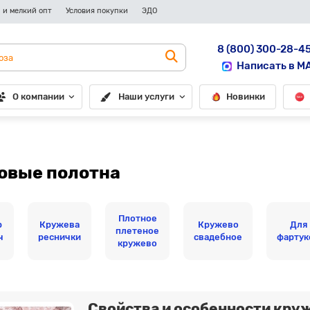
 и мелкий опт
Условия покупки
ЭДО
8 (800) 300-28-4
Написать в M
О компании
Наши услуги
Новинки
овые полотна
Плотное
р
Кружева
Кружево
Для
плетеное
ч
реснички
свадебное
фартук
кружево
Свойства и особенности кру