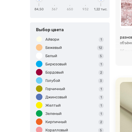
84,50
367
650
932
1,22 тыс.
Выбор цвета
разно
Айвори
1
объёмн
Бежевый
12
Кру
Белый
5
Бирюзовый
1
Бордовый
2
Голубой
3
Горчичный
1
Джинсовый
1
Желтый
1
Зеленый
1
Кирпичный
2
Коралловый
5
Эти т