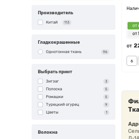
Производитель
Китай
113
от 
от 
Гладкокрашенные
2
от
Однотонная ткань
96
Выбрать принт
Зигзаг
3
Полоска
5
Ромашки
5
Фи
Турецкий огурец
9
Тка
Цветы
1
Адр
Сел
Волокна
Л-1