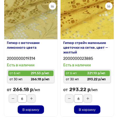
Гипюр с веточками
Гипюр стрейч маленькие
лимонного цвета
цветочки на сетке, цвет —
желтый
2000000019314
2000000023885
Есть в наличии
Есть в наличии
от 6 мп
291.53 р/мп
от 6 мп
321.10 р/мп
от 30 мп
266.18 р/мп
от 30 мп
293.22 р/мп
266.18 р
293.22 р
от
от
/мп
/мп
В корзину
В корзину