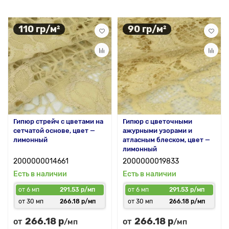
110 гр/м²
90 гр/м²
Гипюр стрейч с цветами на
Гипюр с цветочными
сетчатой основе, цвет —
ажурными узорами и
лимонный
атласным блеском, цвет —
лимонный
2000000014661
2000000019833
Есть в наличии
Есть в наличии
от 6 мп
291.53 р/мп
от 6 мп
291.53 р/мп
от 30 мп
266.18 р/мп
от 30 мп
266.18 р/мп
266.18 р
266.18 р
от
от
/мп
/мп