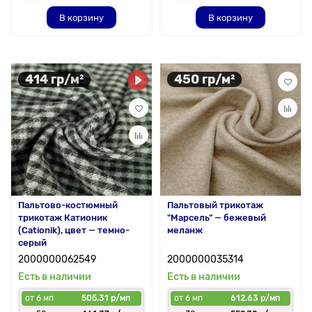
В корзину
В корзину
414 гр/м²
450 гр/м²
Пальтово-костюмный
Пальтовый трикотаж
трикотаж Катионик
"Марсель" — бежевый
(Cationik), цвет — темно-
меланж
серый
2000000062549
2000000035314
Есть в наличии
Есть в наличии
от 6 мп
505.31 р/мп
от 6 мп
612.63 р/мп