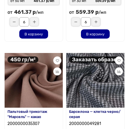
от 50 мп
461.37 р/мп
от 30 мп
559.39 р/мп
461.37 р
559.39 р
от
от
/мп
/мп
В корзину
В корзину
450 гр/м²
Заказать образец
Пальтовый трикотаж
Барселона — клетка черно/
"Марсель" — какао
серая
2000000035307
2000000049281