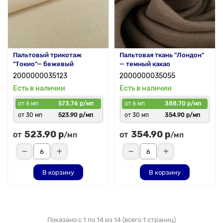
Пальтовый трикотаж
Пальтовая ткань "Лондон"
"Токио"— бежевый
— темный какао
2000000035123
2000000035055
Есть в наличии
Есть в наличии
от 6 мп
573.76 р/мп
от 6 мп
388.70 р/мп
от 30 мп
523.90 р/мп
от 30 мп
354.90 р/мп
523.90 р
354.90 р
от
от
/мп
/мп
В корзину
В корзину
Показано с 1 по 14 из 14 (всего 1 страниц)