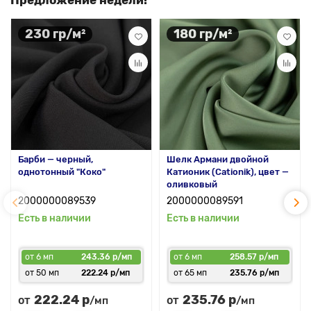
Предложение недели!
230 гр/м²
180 гр/м²
Барби — черный,
Шелк Армани двойной
однотонный "Коко"
Катионик (Cationik), цвет —
оливковый
2000000089539
2000000089591
Есть в наличии
Есть в наличии
от 6 мп
243.36 р/мп
от 6 мп
258.57 р/мп
от 50 мп
222.24 р/мп
от 65 мп
235.76 р/мп
222.24 р
235.76 р
от
от
/мп
/мп