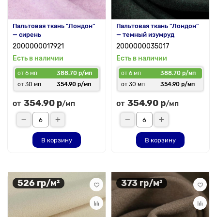
Пальтовая ткань "Лондон"
Пальтовая ткань "Лондон"
— сирень
— темный изумруд
2000000017921
2000000035017
Есть в наличии
Есть в наличии
от 6 мп
388.70 р/мп
от 6 мп
388.70 р/мп
от 30 мп
354.90 р/мп
от 30 мп
354.90 р/мп
354.90 р
354.90 р
от
от
/мп
/мп
В корзину
В корзину
526 гр/м²
373 гр/м²