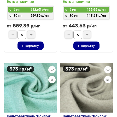
Есть в наличии
Есть в наличии
от 6 мп
612.63 р/мп
от 6 мп
485.88 р/мп
от 30 мп
559.39 р/мп
от 30 мп
443.63 р/мп
559.39 р
443.63 р
от
от
/мп
/мп
В корзину
В корзину
373 гр/м²
373 гр/м²
Пальтовая ткань "Лондон"
Пальтовая ткань "Лондон"