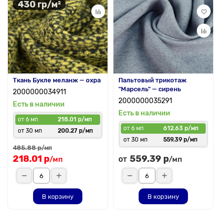
430 гр/м²
Ткань Букле меланж — охра
Пальтовый трикотаж
"Марсель" — сирень
2000000034911
2000000035291
Есть в наличии
Есть в наличии
от 6 мп
218.01 р/мп
от 6 мп
612.63 р/мп
от 30 мп
200.27 р/мп
от 30 мп
559.39 р/мп
485.88 р
/мп
218.01 р
559.39 р
от
/мп
/мп
В корзину
В корзину