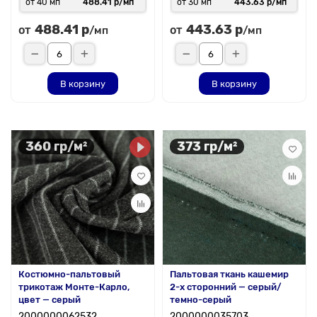
от 40 мп
488.41 р/мп
от 30 мп
443.63 р/мп
488.41 р
443.63 р
от
от
/мп
/мп
В корзину
В корзину
360 гр/м²
373 гр/м²
Костюмно-пальтовый
Пальтовая ткань кашемир
трикотаж Монте-Карло,
2-х сторонний — серый/
цвет — серый
темно-серый
2000000062532
2000000035703