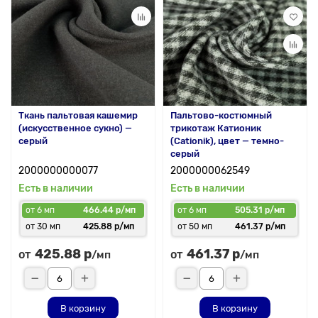
Ткань пальтовая кашемир
Пальтово-костюмный
(искусственное сукно) —
трикотаж Катионик
серый
(Cationik), цвет — темно-
серый
2000000000077
2000000062549
Есть в наличии
Есть в наличии
от 6 мп
466.44 р/мп
от 6 мп
505.31 р/мп
от 30 мп
425.88 р/мп
от 50 мп
461.37 р/мп
425.88 р
461.37 р
от
от
/мп
/мп
В корзину
В корзину