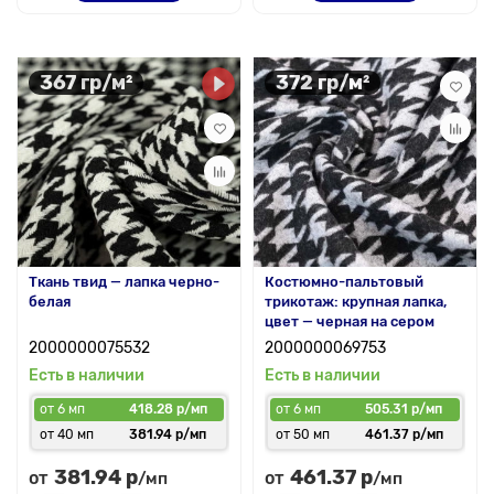
367 гр/м²
372 гр/м²
Ткань твид — лапка черно-
Костюмно-пальтовый
белая
трикотаж: крупная лапка,
цвет — черная на сером
2000000075532
2000000069753
Есть в наличии
Есть в наличии
от 6 мп
418.28 р/мп
от 6 мп
505.31 р/мп
от 40 мп
381.94 р/мп
от 50 мп
461.37 р/мп
381.94 р
461.37 р
от
от
/мп
/мп