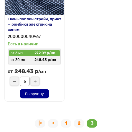
Ткань поплин стрейч, принт
— ромбики электрик на
синем
2000000040967
Есть в наличии
от 6 мп
272.09 р/мп
от 30 мп
248.43 р/мп
248.43 р
от
/мп
В корзину
|<
<
1
2
3