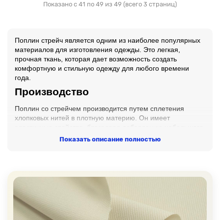
Показано с 41 по 49 из 49 (всего 3 страниц)
Поплин стрейч является одним из наиболее популярных
материалов для изготовления одежды. Это легкая,
прочная ткань, которая дает возможность создать
комфортную и стильную одежду для любого времени
года.
Производство
Поплин со стрейчем производится путем сплетения
хлопковых нитей в плотную материю. Он имеет
эластичные свойства, благодаря добавлению небольшого
процента эластана в основу. Это позволяет растягиваться
Показать описание полностью
и возвращаться в исходное положение без деформации.
Кроме того, она также имеет неплохие дышащие
свойства, что делает ее идеальной для повседневной
носки.
Свойства
Одежда, изготовленная из данного полотна, легко
стирается и гладится, что делает ее очень удобной для