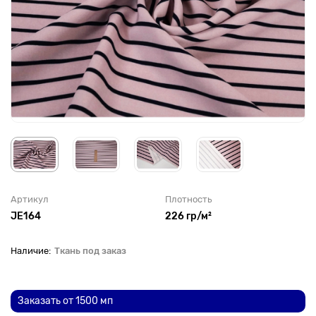
Артикул
Плотность
JE164
226 гр/м²
Ткань под заказ
До рулона еще
Заказать от 1500 мп