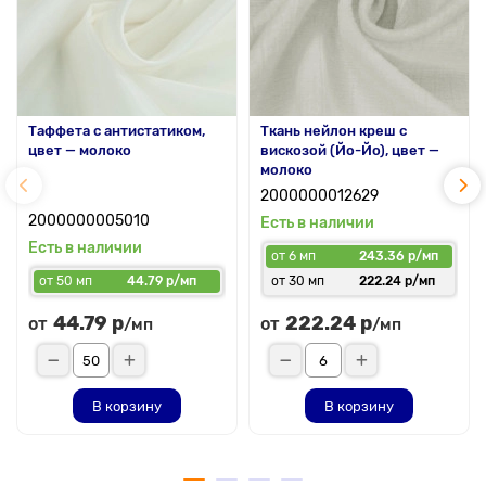
Таффета с антистатиком,
Ткань нейлон креш с
цвет — молоко
вискозой (Йо-Йо), цвет —
молоко
2000000012629
2000000005010
Есть в наличии
Есть в наличии
от 6 мп
243.36 р/мп
от 50 мп
44.79 р/мп
от 30 мп
222.24 р/мп
44.79 р
222.24 р
от
от
/мп
/мп
В корзину
В корзину