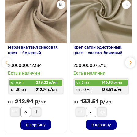
Марлевка твил смесовая,
Креп сатин однотонный,
цвет — бежевый
цвет — светло-бежевый
2000000012384
2000000075716
Есть в наличии
Есть в наличии
от 6 мп
233.22 р/мп
от 6 мп
146.19 р/мп
от 30 мп
212.94 р/мп
от 50 мп
133.51 р/мп
212.94 р
133.51 р
от
от
/мп
/мп
В корзину
В корзину