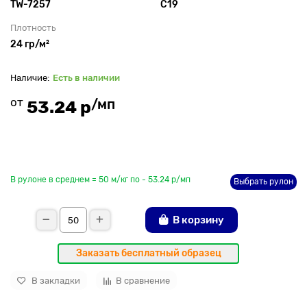
TW-7257
С19
Плотность
24 гр/м²
Есть в наличии
от
/мп
53.24 р
До рулона еще
В рулоне в среднем = 50 м/кг по - 53.24 р/мп
Выбрать рулон
В корзину
Заказать бесплатный образец
В закладки
В сравнение