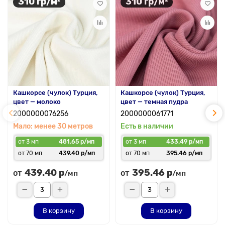
310 гр/м²
310 гр/м²
Кашкорсе (чулок) Турция,
Кашкорсе (чулок) Турция,
цвет — молоко
цвет — темная пудра
2000000076256
2000000061771
Мало: менее 30 метров
Есть в наличии
от 3 мп
481.65 р/мп
от 3 мп
433.49 р/мп
от 70 мп
439.40 р/мп
от 70 мп
395.46 р/мп
439.40 р
395.46 р
от
от
/мп
/мп
В корзину
В корзину