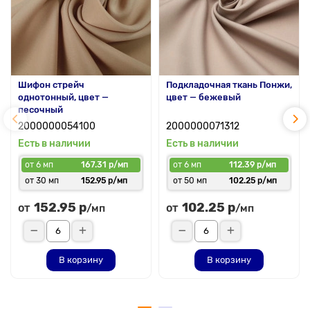
Шифон стрейч
Подкладочная ткань Понжи,
однотонный, цвет —
цвет — бежевый
песочный
2000000054100
2000000071312
Есть в наличии
Есть в наличии
от 6 мп
167.31 р/мп
от 6 мп
112.39 р/мп
от 30 мп
152.95 р/мп
от 50 мп
102.25 р/мп
152.95 р
102.25 р
от
от
/мп
/мп
В корзину
В корзину