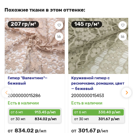
Похожие ткани в этом оттенке:
207 гр/м²
145 гр/м²
Гипюр "Валентино"—
Кружевной гипюр с
бежевый
ресничками, ромашки, цвет
— бежевый
2000000015286
2000000015453
Есть в наличии
Есть в наличии
от 6 мп
913.45 р/мп
от 6 мп
330.40 р/мп
от 30 мп
834.02 р/мп
от 30 мп
301.67 р/мп
834.02 р
301.67 р
от
от
/мп
/мп