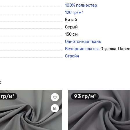
100% полиэстер
120 гр/м²
Китай
Серый
150 см
Однотонная ткань
Вечерние платья
, Отделка, Паре
Стрейч
:
 гр/м²
93 гр/м²