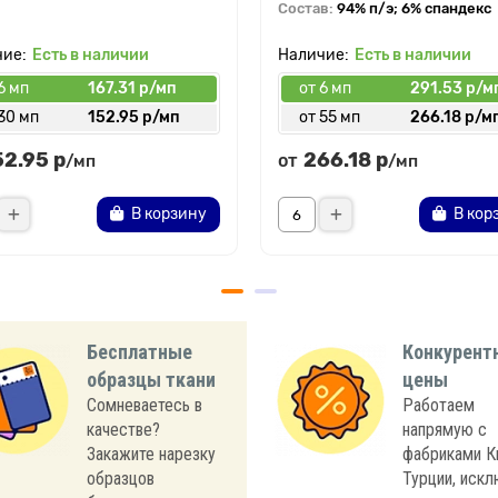
Состав:
94% п/э; 6% спандекс
Есть в наличии
Есть в наличии
6 мп
167.31 р/мп
от 6 мп
291.53 р/м
30 мп
152.95 р/мп
от 55 мп
266.18 р/м
52.95 р
266.18 р
от
/мп
/мп
В корзину
В кор
Бесплатные
Конкурент
образцы ткани
цены
Сомневаетесь в
Работаем
качестве?
напрямую с
Закажите нарезку
фабриками К
образцов
Турции, иск