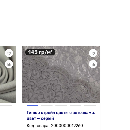
145 гр/м²
Заказ
Гипюр стрейч цветы с веточками,
Сетка Ра
цвет — серый
2000000019260
Состав:
1