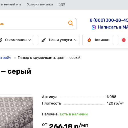
 и мелкий опт
Условия покупки
ЭДО
8 (800) 300-28-4
Написать в M
О компании
Наши услуги
Новинки
стрейч
Гипюр с кружочками, цвет — серый
 — серый
Артикул
N088
Плотность
120 гр/м²
Есть в наличии
от
/мп
266.18 р