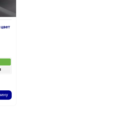
 цвет
п
п
зину