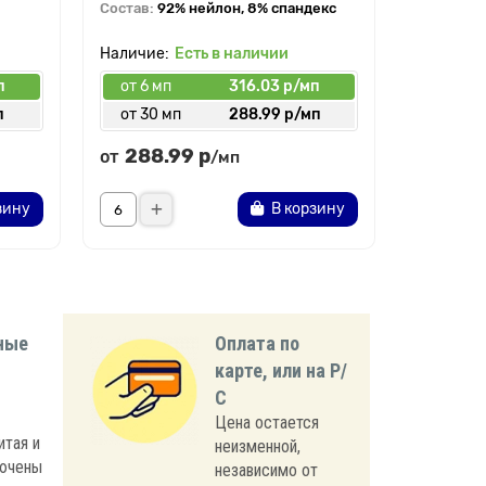
Состав:
92% нейлон, 8% спандекс
Есть в наличии
п
от 6 мп
316.03 р/мп
от 6 мп
п
от 30 мп
288.99 р/мп
от 30 
288.99 р
159.
от
от
/мп
зину
В корзину
ные
Оплата по
карте, или на Р/
С
Цена остается
итая и
неизменной,
лючены
независимо от