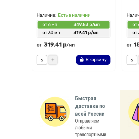
Есть в наличии
от 6 мп
349.83 р/мп
от 
от 30 мп
319.41 р/мп
от 
319.41 р
1
от
от
/мп
В корзину
Быстрая
доставка по
всей России
Отправляем
любыми
транспортными