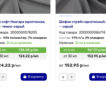
 софт Ниагара однотонная,
Шифон стрейч однотонный,
— темно-серый
— серый
2000000078205
2000000086774
в:
93% полиэстер; 7% спандекс
Состав:
97% п/э, 3% спандекс
Есть в наличии
Есть в наличии
6 мп
136.05 р/мп
от 6 мп
167.31 р/м
30 мп
124.22 р/мп
от 30 мп
152.95 р/м
24.22 р
152.95 р
от
/мп
/мп
В корзину
В кор