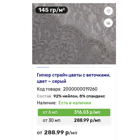
145 гр/м²
Гипюр стрейч цветы с веточками,
цвет — серый
2000000019260
Состав:
92% нейлон, 8% спандекс
Есть в наличии
от 6 мп
316.03 р/мп
от 30 мп
288.99 р/мп
288.99 р
от
/мп