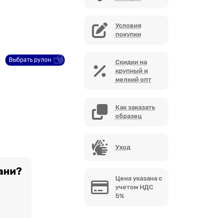
Условия
покупки
Выбрать рулон
Скидки на
крупный и
мелкий опт
Как заказать
образец
Уход
ани?
Цена указана с
учетом НДС
5%