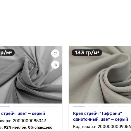
гр/м²
133 гр/м²
 стрейч, цвет — серый
Креп стрейч "Тиффани"
однотонный, цвет — серый
2000000085043
2000000009056
в:
92% нейлон, 8% спандекс