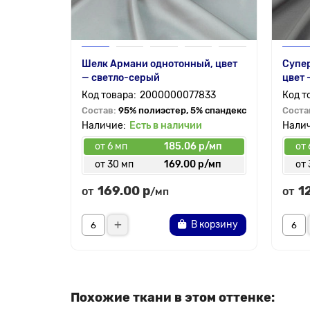
Шелк Армани однотонный, цвет
Супер
— светло-серый
цвет 
2000000077833
Состав:
95% полиэстер, 5% спандекс
Соста
Есть в наличии
от 6 мп
185.06 р/мп
от 
от 30 мп
169.00 р/мп
от 
169.00 р
1
от
от
/мп
В корзину
Похожие ткани в этом оттенке: