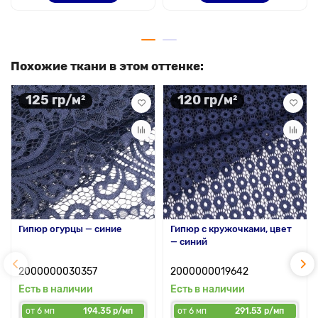
Похожие ткани в этом оттенке:
125 гр/м²
120 гр/м²
Гипюр огурцы — синие
Гипюр с кружочками, цвет
— синий
2000000030357
2000000019642
Есть в наличии
Есть в наличии
от 6 мп
194.35 р/мп
от 6 мп
291.53 р/мп