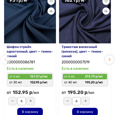
93 гр/м²
182 гр/м²
Шифон стрейч
Трикотаж вискозный
однотонный, цвет — темно-
(вискоза), цвет — темно-
синий
синий
2000000086781
2000000007519
Есть в наличии
Есть в наличии
от 6 мп
167.31 р/мп
от 6 мп
213.79 р/мп
от 30 мп
152.95 р/мп
от 40 мп
195.20 р/мп
152.95 р
195.20 р
от
от
/мп
/мп
В корзину
В корзину