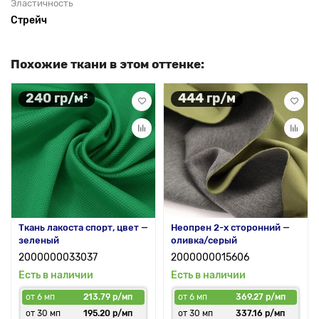
Эластичность
Стрейч
Похожие ткани в этом оттенке:
240 гр/м²
444 гр/м
Ткань лакоста спорт, цвет —
Неопрен 2-х сторонний —
зеленый
оливка/серый
2000000033037
2000000015606
Есть в наличии
Есть в наличии
от 6 мп
213.79 р/мп
от 6 мп
369.27 р/мп
от 30 мп
195.20 р/мп
от 30 мп
337.16 р/мп