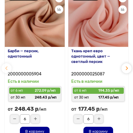
Барби — персик,
Ткань креп евро
однотонный
однотонный, цвет —
светлый персик
2000000005904
2000000025087
Есть в наличии
Есть в наличии
от 6 мп
272.09 р/мп
от 6 мп
194.35 р/мп
от 30 мп
248.43 р/мп
от 30 мп
177.45 р/мп
248.43 р
177.45 р
от
от
/мп
/мп
В корзину
В корзину