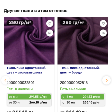
Другие ткани в этом оттенке:
280 гр/м²
280 гр/м²
Ткань пике однотонный,
Ткань пике однотонный,
цвет — лиловая слива
цвет — бордо
2000000032801
2000000032818
Есть в наличии
Есть в наличии
от 6 мп
291.53 р/мп
от 6 мп
291.53 р/мп
от 30 мп
266.18 р/мп
от 30 мп
266.18 р/мп