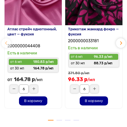
Атлас стрейч однотонный,
Трикотаж жаккард фокро —
цвет — фуксия
фуксия
2000000033181
2000000044408
Есть в наличии
Есть в наличии
от 6 мп
96.33 р/мп
от 6 мп
180.83 р/мп
от 30 мп
88.73 р/мп
от 30 мп
164.78 р/мп
371.80 р
/мп
164.78 р
96.33 р
от
/мп
/мп
В корзину
В корзину