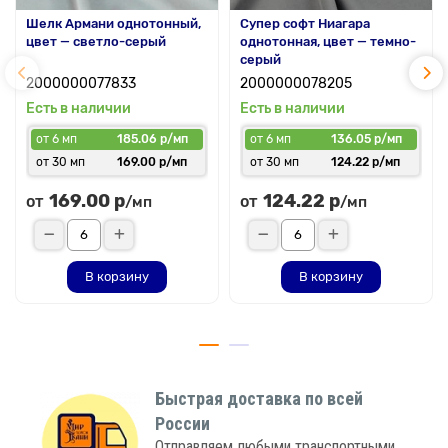
Шелк Армани однотонный,
Супер софт Ниагара
цвет — светло-серый
однотонная, цвет — темно-
серый
2000000077833
2000000078205
Есть в наличии
Есть в наличии
от 6 мп
185.06 р/мп
от 6 мп
136.05 р/мп
от 30 мп
169.00 р/мп
от 30 мп
124.22 р/мп
169.00 р
124.22 р
от
от
/мп
/мп
В корзину
В корзину
Быстрая доставка по всей
России
Отправляем любыми транспортными