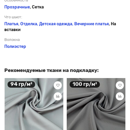
Особенность
Прозрачные
, Сетка
Что шьют:
Платья, Отделка, Детская одежда,
Вечерние платья
, На
вставки
Волокна
Полиэстер
Рекомендуемые ткани на подкладку:
94 гр/м²
100 гр/м²