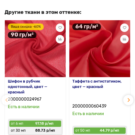
Другие ткани в этом оттенке:
64 гр/м²
Ваша скидка -60%
90 гр/м²
Шифон в рубчик
Таффета с антистатиком,
однотонный, цвет —
цвет — красный
красный
2000000024967
2000000060439
Есть в наличии
Есть в наличии
от 6 мп
97.18 р/мп
от 30 мп
88.73 р/мп
от 50 мп
44.79 р/мп