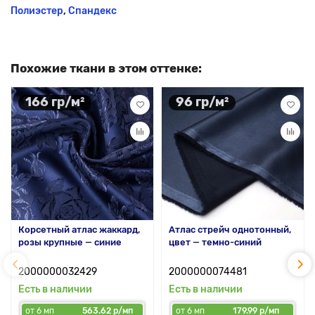
Полиэстер
,
Спандекс
Похожие ткани в этом оттенке:
166 гр/м²
96 гр/м²
Корсетный атлас жаккард,
Атлас стрейч однотонный,
розы крупные — синие
цвет — темно-синий
2000000032429
2000000074481
Есть в наличии
Есть в наличии
от 6 мп
563.62 р/мп
от 6 мп
179.99 р/мп