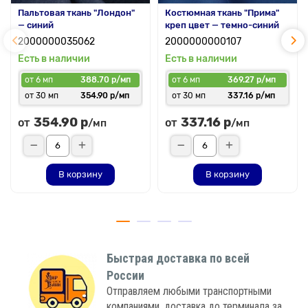
Пальтовая ткань "Лондон"
Костюмная ткань "Прима"
— синий
креп цвет — темно-синий
2000000035062
2000000000107
Есть в наличии
Есть в наличии
от 6 мп
388.70 р/мп
от 6 мп
369.27 р/мп
от 30 мп
354.90 р/мп
от 30 мп
337.16 р/мп
354.90 р
337.16 р
от
от
/мп
/мп
В корзину
В корзину
Быстрая доставка по всей
России
Отправляем любыми транспортными
компаниями, доставка до терминала за