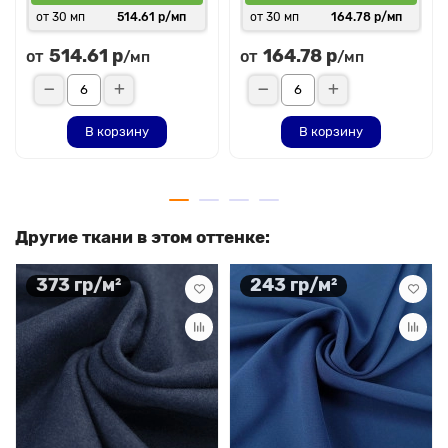
от 30 мп
514.61 р/мп
от 30 мп
164.78 р/мп
514.61 р
164.78 р
от
от
/мп
/мп
В корзину
В корзину
Другие ткани в этом оттенке:
373 гр/м²
243 гр/м²