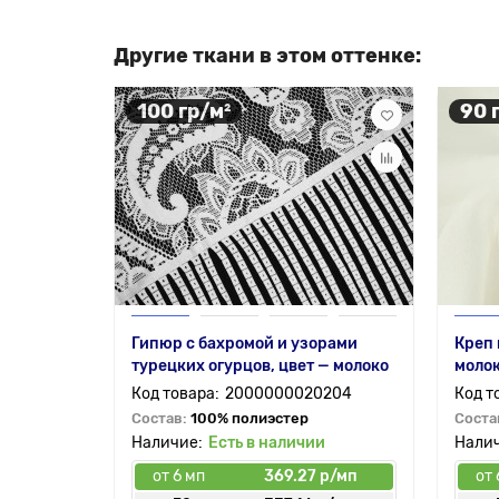
Другие ткани в этом оттенке:
100 гр/м²
90 
Гипюр с бахромой и узорами
Креп
турецких огурцов, цвет — молоко
моло
2000000020204
Состав:
100% полиэстер
Соста
Есть в наличии
от 6 мп
369.27 р/мп
от 