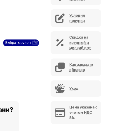
Условия
покупки
Скидки на
крупный и
Выбрать рулон
мелкий опт
Как заказать
образец
Уход
Цена указана с
ани?
учетом НДС
5%