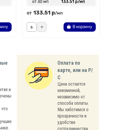
от 30 мп
133.51 р/мп
от 100
133.51 р
53.2
от
от
/мп
зину
В корзину
ные
Оплата по
карте, или на Р/
С
Цена остается
итая и
неизменной,
лючены
независимо от
способа оплаты.
 что
Мы заботимся о
прозрачности и
лучшие
удобстве
ынке.
сотрудничества.