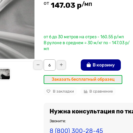
от
/мп
147.03 р
До рулона еще
от 6 до 30 метров на отрез - 160.55 р/мп
В рулоне в среднем = 30 м/кг по - 147.03 р/
мп
В корзину
Заказать бесплатный образец
В закладки
В сравнение
Нужна консультация по тк
Звоните:
8 (800) 300-28-45