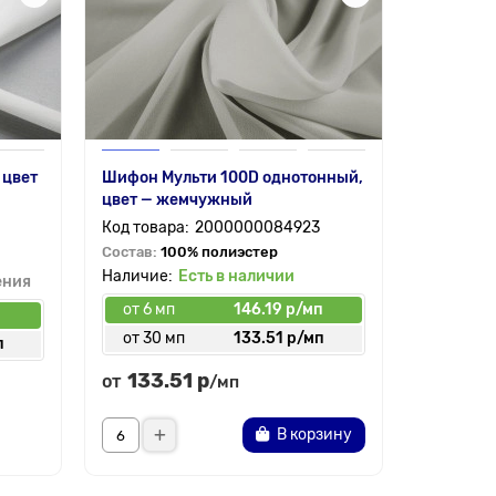
 цвет
Шифон Мульти 100D однотонный,
цвет — жемчужный
2000000084923
Состав:
100% полиэстер
Есть в наличии
ения
от 6 мп
146.19 р/мп
п
от 30 мп
133.51 р/мп
п
133.51 р
от
/мп
В корзину