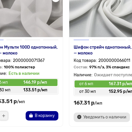
н Мульти 100D однотонный,
Шифон стрейч однотонный,
— молоко
— молоко
2000000071367
2000000066011
в:
100% полиэстер
Состав:
97% п/э, 3% спандекс
Есть в наличии
Ожидает поступл
6 мп
146.19 р/мп
от 6 мп
167.31 р/м
30 мп
133.51 р/мп
от 30 мп
152.95 р/м
33.51 р
/мп
167.31 р
/мп
В корзину
Уведомить о наличии