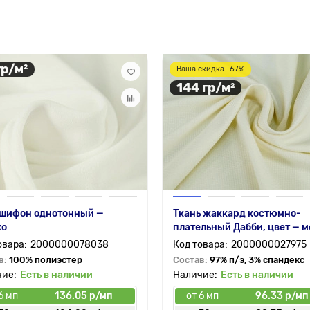
гр/м²
Ваша скидка -67%
144 гр/м²
 шифон однотонный —
Ткань жаккард костюмно-
ко
плательный Дабби, цвет — м
2000000078038
2000000027975
в:
100% полиэстер
Состав:
97% п/э, 3% спандекс
Есть в наличии
Есть в наличии
6 мп
136.05 р/мп
от 6 мп
96.33 р/мп