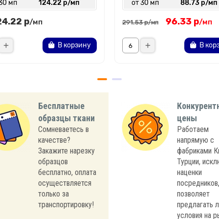
30 мп
124.22 р/мп
от 30 мп
88.73 р/мп
24.22 р
96.33 р
/мп
/мп
291.53 р
/мп
В корзину
В кор
Бесплатные
Конкурент
образцы ткани
цены
Сомневаетесь в
Работаем
качестве?
напрямую с
Закажите нарезку
фабриками К
образцов
Турции, иск
бесплатно, оплата
наценки
осуществляется
посредников,
только за
позволяет
транспортировку!
предлагать 
условия на р