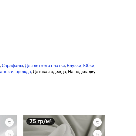
,
Сарафаны
,
Для летнего платья
,
Блузки
,
Юбки
,
анская одежда
, Детская одежда, На подкладку
75 гр/м²