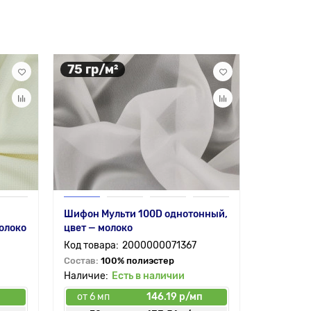
75 гр/м²
64 гр/
Шифон Мульти 100D однотонный,
Таффета 
олоко
цвет — молоко
цвет — т
2000000071367
Состав:
100% полиэстер
Состав:
1
Есть в наличии
от 6 мп
146.19 р/мп