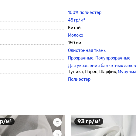
100% полиэстер
45 гр/м²
Китай
Молоко
150 см
Однотонная ткань
Прозрачные
,
Полупрозрачные
Для украшения банкетных залов
Туника, Парео, Шарфик,
Мусульм
Полиэстер
гр/м²
93 гр/м²