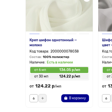
Креп шифон однотонный —
Шифо
молоко
цвет 
2000000078038
Состав:
100% полиэстер
Соста
Есть в наличии
от 6 мп
136.05 р/мп
от 
от 30 мп
124.22 р/мп
от 
124.22 р
1
от
от
/мп
В корзину