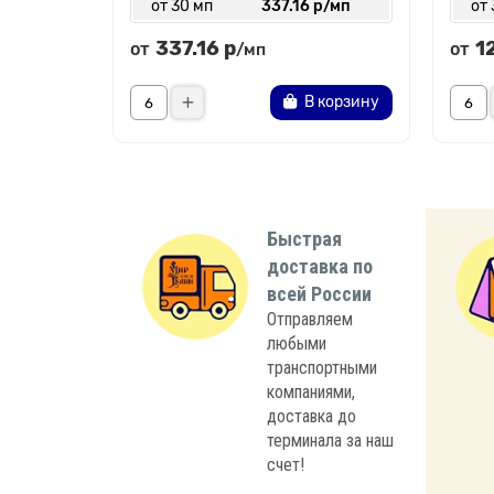
от 30 мп
337.16 р/мп
от 
337.16 р
1
от
от
/мп
В корзину
Быстрая
доставка по
всей России
Отправляем
любыми
транспортными
компаниями,
доставка до
терминала за наш
счет!