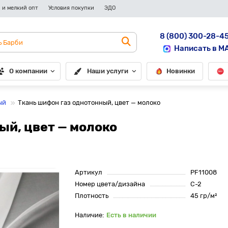
 и мелкий опт
Условия покупки
ЭДО
8 (800) 300-28-4
Написать в M
О компании
Наши услуги
Новинки
ый
Ткань шифон газ однотонный, цвет — молоко
ый, цвет — молоко
Артикул
PF11008
Номер цвета/дизайна
С-2
Плотность
45 гр/м²
Есть в наличии