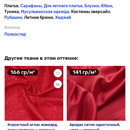
Платья,
Сарафаны
,
Для летнего платья
,
Блузки
,
Юбки
,
Туника,
Мусульманская одежда
, Костюмы оверсайз,
Рубашки
, Летние брюки,
Хиджаб
Волокна
Полиэстер
Другие ткани в этом оттенке:
166 гр/м²
141 гр/м²
Корсетный атлас жаккард,
Бридал сатин однотонный,
розы крупные — красные
цвет — красный