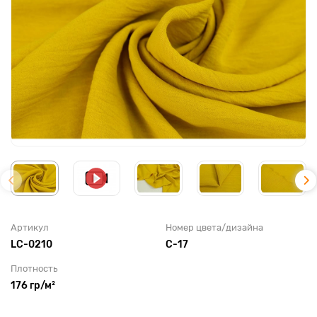
Артикул
Номер цвета/дизайна
LС-0210
C-17
Плотность
176 гр/м²