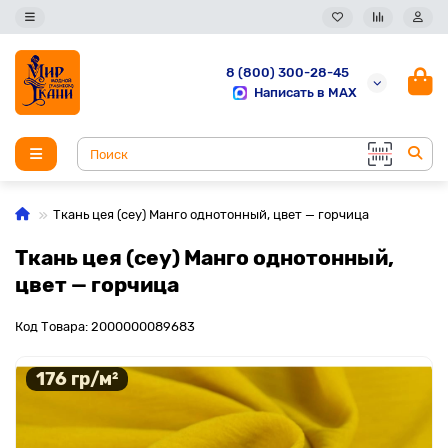
8 (800) 300-28-45
Написать в MAX
Ткань цея (cey) Манго однотонный, цвет — горчица
Ткань цея (cey) Манго однотонный,
цвет — горчица
Код Товара: 2000000089683
176 гр/м²