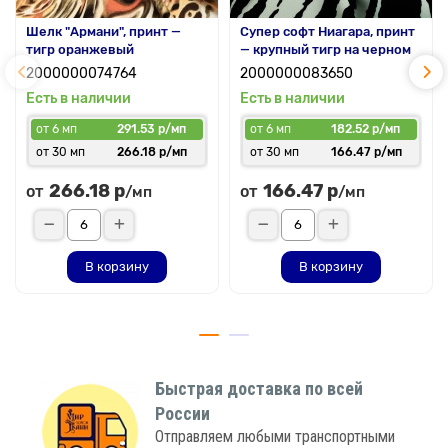
Шелк "Армани", принт —
Супер софт Ниагара, принт
тигр оранжевый
— крупный тигр на черном
2000000074764
2000000083650
Есть в наличии
Есть в наличии
от 6 мп
291.53 р/мп
от 6 мп
182.52 р/мп
от 30 мп
266.18 р/мп
от 30 мп
166.47 р/мп
266.18 р
166.47 р
от
от
/мп
/мп
В корзину
В корзину
Быстрая доставка по всей
России
Отправляем любыми транспортными