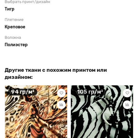
Выбрать принт/дизайн
Тигр
Плетение
Креповое
Волокна
Полиэстер
Другие ткани с похожим принтом или
дизайном:
94 гр/м²
105 гр/м²