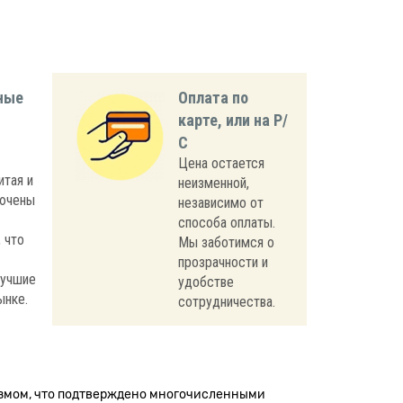
ные
Оплата по
карте, или на Р/
С
Цена остается
итая и
неизменной,
лючены
независимо от
способа оплаты.
 что
Мы заботимся о
прозрачности и
лучшие
удобстве
ынке.
сотрудничества.
измом, что подтверждено многочисленными