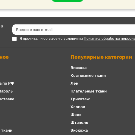
на
Я прочитал и согласен с условиями
Политика обработки персон
ное
Популярные категории
Вискоза
Костюмные ткани
а по РФ
Лен
пароль
Плательные ткани
ыставке
Трикотаж
Хлопок
Шелк
Штапель
 ткани
Экокожа