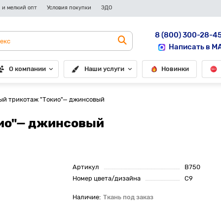
 и мелкий опт
Условия покупки
ЭДО
8 (800) 300-28-4
Написать в M
О компании
Наши услуги
Новинки
ый трикотаж "Токио"— джинсовый
кио"— джинсовый
Артикул
B750
Номер цвета/дизайна
С9
Ткань под заказ
До рулона еще