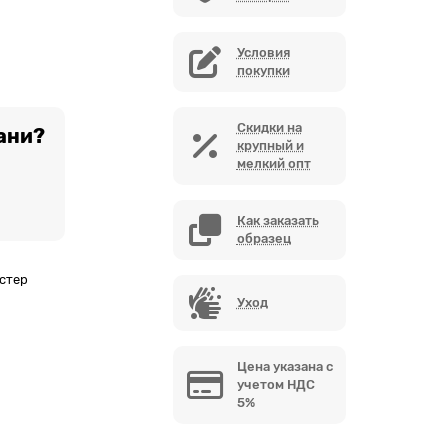
Условия
покупки
Скидки на
ани?
крупный и
мелкий опт
Как заказать
образец
стер
Уход
Цена указана с
учетом НДС
5%