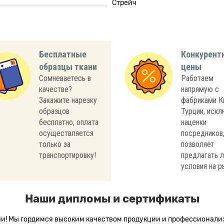
Стрейч
Бесплатные
Конкурент
образцы ткани
цены
Сомневаетесь в
Работаем
качестве?
напрямую с
Закажите нарезку
фабриками К
образцов
Турции, иск
бесплатно, оплата
наценки
осуществляется
посредников,
только за
позволяет
транспортировку!
предлагать 
условия на р
Наши дипломы и сертификаты
сии! Мы гордимся высоким качеством продукции и профессионал