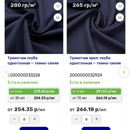
280 гр/м²
265 гр/м²
Трикотаж скуба
Трикотаж креп-скуба
однотонная — темно-синяя
однотонная — темно-синяя
2000000033228
2000000032924
Есть в наличии
Есть в наличии
от 6 мп
278.85 р/мп
от 6 мп
291.53 р/мп
от 30 мп
254.35 р/мп
от 70 мп
266.18 р/мп
254.35 р
266.18 р
от
от
/мп
/мп