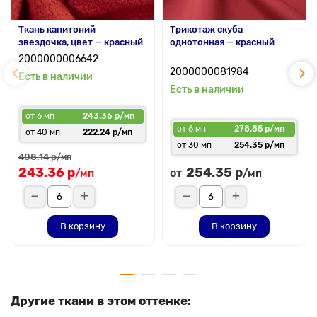
Ткань капитоний
Трикотаж скуба
звездочка, цвет — красный
однотонная — красный
2000000006642
2000000081984
Есть в наличии
Есть в наличии
от 6 мп
243.36 р/мп
от 6 мп
278.85 р/мп
от 40 мп
222.24 р/мп
от 30 мп
254.35 р/мп
408.14 р
/мп
243.36 р
254.35 р
от
/мп
/мп
В корзину
В корзину
Другие ткани в этом оттенке: