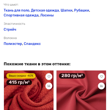
Что шьют:
Ткань для поло, Детская одежда,
Шапки
,
Рубашки
,
Спортивная одежда
,
Лосины
Эластичность
Стрейч
Волокна
Полиэстер
,
Спандекс
Похожие ткани в этом оттенке:
280 гр/м²
Ваша скидка -40%
415 гр/м²