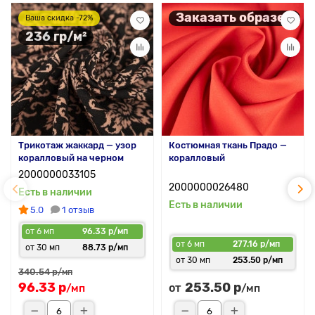
Заказать образец
Ваша скидка -72%
236 гр/м²
Трикотаж жаккард — узор
Костюмная ткань Прадо —
коралловый на черном
коралловый
2000000033105
2000000026480
Есть в наличии
Есть в наличии
5.0
1 отзыв
от 6 мп
96.33 р/мп
от 6 мп
277.16 р/мп
от 30 мп
88.73 р/мп
от 30 мп
253.50 р/мп
340.54 р
/мп
96.33 р
253.50 р
от
/мп
/мп