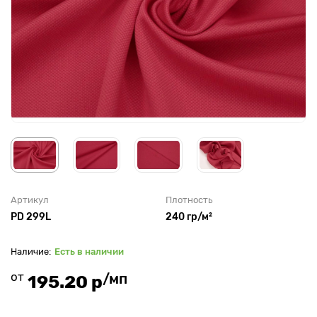
Артикул
Плотность
PD 299L
240 гр/м²
Есть в наличии
от
/мп
195.20 р