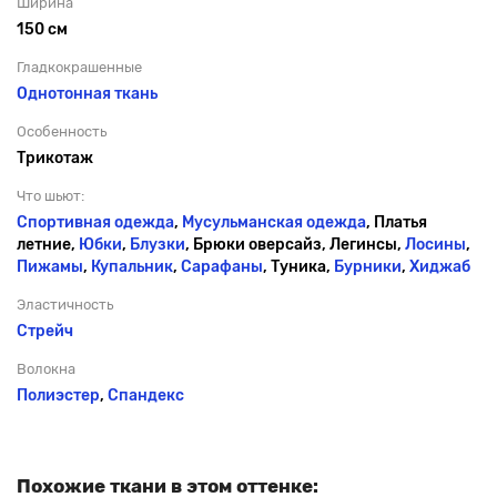
Ширина
150 см
Гладкокрашенные
Однотонная ткань
Особенность
Трикотаж
Что шьют:
Спортивная одежда
,
Мусульманская одежда
, Платья
летние,
Юбки
,
Блузки
, Брюки оверсайз, Легинсы,
Лосины
,
Пижамы
,
Купальник
,
Сарафаны
, Туника,
Бурники
,
Хиджаб
Эластичность
Стрейч
Волокна
Полиэстер
,
Спандекс
Похожие ткани в этом оттенке: