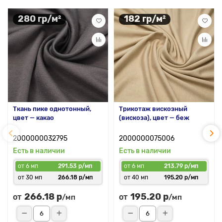
280 гр/м²
182 гр/м²
Ткань пике однотонный,
Трикотаж вискозный
цвет — какао
(вискоза), цвет — беж
2000000032795
2000000075006
Есть в наличии
Есть в наличии
от 6 мп
291.53 р/мп
от 6 мп
213.79 р/мп
от 30 мп
266.18 р/мп
от 40 мп
195.20 р/мп
266.18 р
195.20 р
от
от
/мп
/мп