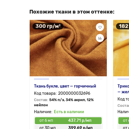
Похожие ткани в этом оттенке:
300 гр/м²
182
Ткань букле, цвет — горчичный
Трико
— же
2000000032696
Состав:
54% п/э, 34% акрил, 12%
нейлон
Соста
Есть в наличии
от 6 мп
437.71 р/мп
от 
от 30 мп
399.69 р/мп
от