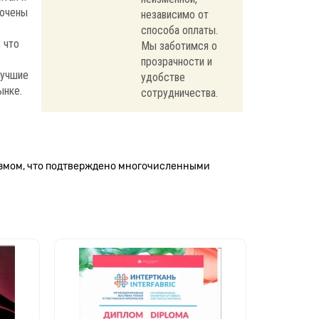
лючены
независимо от
способа оплаты.
 что
Мы заботимся о
прозрачности и
лучшие
удобстве
ынке.
сотрудничества.
измом, что подтверждено многочисленными