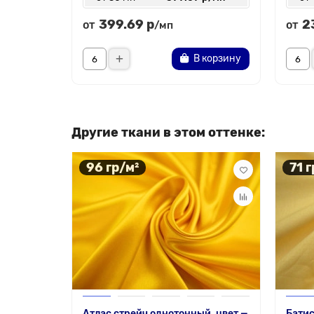
399.69 р
2
от
от
/мп
В корзину
Другие ткани в этом оттенке:
96 гр/м²
71 г
Атлас стрейч однотонный, цвет —
Батис