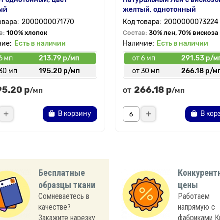
ый
желтый, однотонный
2000000071770
2000000073224
в:
100% хлопок
Состав:
30% лен, 70% вискоза
Есть в наличии
Есть в наличии
6 мп
213.79 р/мп
от 6 мп
291.53 р/м
30 мп
195.20 р/мп
от 30 мп
266.18 р/м
95.20 р
266.18 р
от
/мп
/мп
В корзину
В кор
Бесплатные
Конкурент
образцы ткани
цены
Сомневаетесь в
Работаем
качестве?
напрямую с
Закажите нарезку
фабриками К