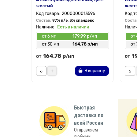
желтый
желт
2000000013596
Состав:
97% п/э, 3% спандекс
Соста
Есть в наличии
от 6 мп
179.99 р/мп
от 
от 30 мп
164.78 р/мп
от 
164.78 р
1
от
от
/мп
В корзину
Быстрая
доставка по
всей России
Отправляем
любыми