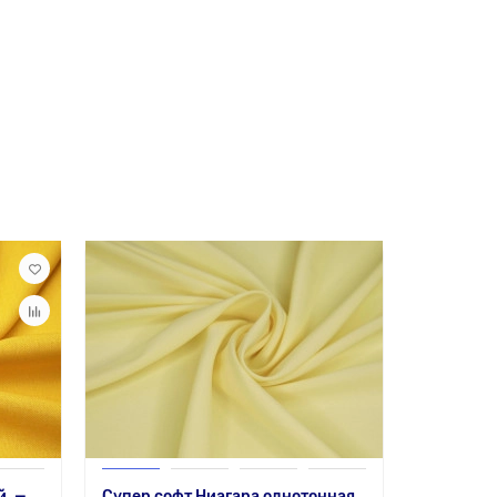
й, —
Супер софт Ниагара однотонная,