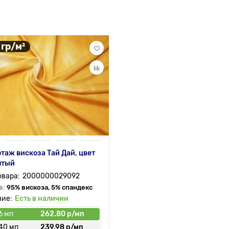
 гр/м²
таж вискоза Тай Дай, цвет
лтый
2000000029092
в:
95% вискоза, 5% спандекс
Есть в наличии
6 мп
262.80 р/мп
 40 мп
239.98 р/мп