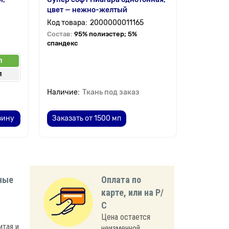
цвет — нежно-желтый
2000000011165
Состав:
95% полиэстер; 5%
спандекс
п
п
Ткань под заказ
зину
Заказать от 1500 мп
ные
Оплата по
карте, или на Р/
С
Цена остается
итая и
неизменной,