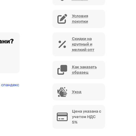
Условия
покупки
Скидки на
ани?
крупный и
мелкий опт
Как заказать
образец
% спандекс
Уход
Цена указана с
учетом НДС
5%