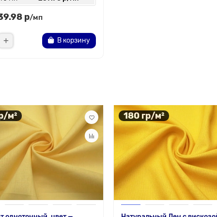
39.98 р
/мп
В корзину
р/м²
180 гр/м²
т однотонный, цвет —
Натуральный Лен с вискозо