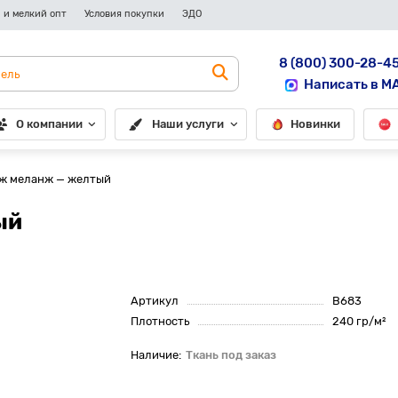
 и мелкий опт
Условия покупки
ЭДО
8 (800) 300-28-4
Написать в M
О компании
Наши услуги
Новинки
ж меланж — желтый
ый
Артикул
B683
Плотность
240 гр/м²
Ткань под заказ
До рулона еще