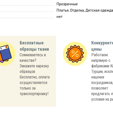
Прозрачные
Платья, Отделка, Детская одежда
нет
Бесплатные
Конкурент
образцы ткани
цены
Сомневаетесь в
Работаем
качестве?
напрямую с
Закажите нарезку
фабриками К
образцов
Турции, иск
бесплатно, оплата
наценки
осуществляется
посредников,
только за
позволяет
транспортировку!
предлагать 
условия на р