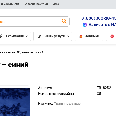
 и мелкий опт
Условия покупки
ЭДО
8 (800) 300-28-4
Написать в M
О компании
Наши услуги
Новинки
 на сетке 3D, цвет — синий
 — синий
Артикул
TB-8252
Номер цвета/дизайна
С5
Ткань под заказ
До рулона еще