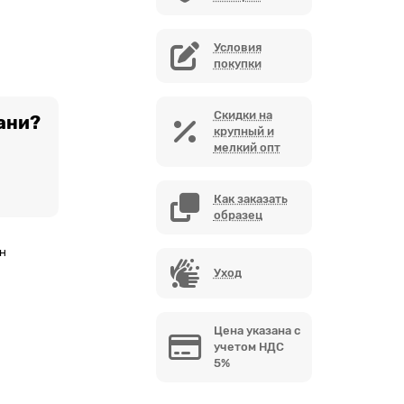
Условия
покупки
Скидки на
ани?
крупный и
мелкий опт
Как заказать
образец
н
Уход
Цена указана с
учетом НДС
5%