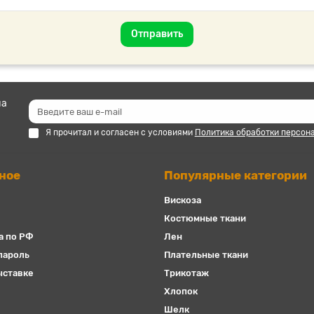
Отправить
на
Я прочитал и согласен с условиями
Политика обработки персон
ное
Популярные категории
Вискоза
Костюмные ткани
а по РФ
Лен
пароль
Плательные ткани
ыставке
Трикотаж
Хлопок
Шелк