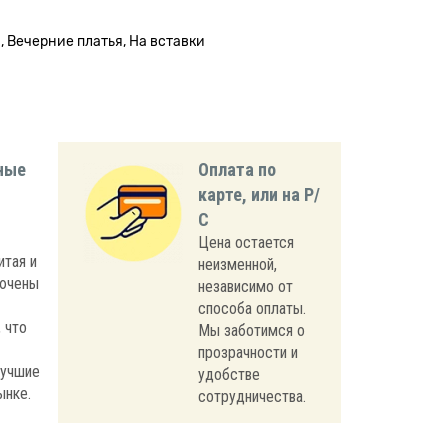
, Вечерние платья, На вставки
ные
Оплата по
карте, или на Р/
С
Цена остается
итая и
неизменной,
лючены
независимо от
способа оплаты.
 что
Мы заботимся о
прозрачности и
лучшие
удобстве
ынке.
сотрудничества.