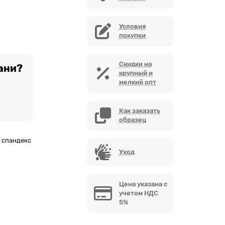
Условия
покупки
Скидки на
ани?
крупный и
мелкий опт
Как заказать
образец
% спандекс
Уход
Цена указана с
учетом НДС
5%