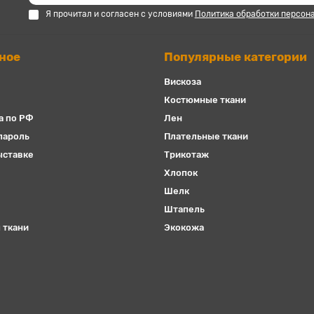
Я прочитал и согласен с условиями
Политика обработки персон
ное
Популярные категории
Вискоза
Костюмные ткани
а по РФ
Лен
пароль
Плательные ткани
ыставке
Трикотаж
Хлопок
Шелк
Штапель
 ткани
Экокожа