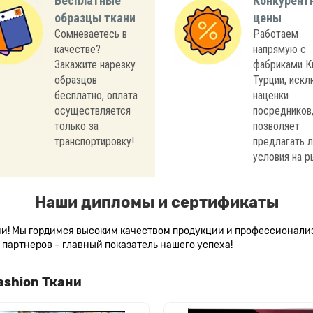
Бесплатные
Конкурент
образцы ткани
цены
Сомневаетесь в
Работаем
качестве?
напрямую с
Закажите нарезку
фабриками К
образцов
Турции, иск
бесплатно, оплата
наценки
осуществляется
посредников,
только за
позволяет
транспортировку!
предлагать 
условия на р
Наши дипломы и сертификаты
сии! Мы гордимся высоким качеством продукции и профессионал
партнеров – главный показатель нашего успеха!
ashion Ткани