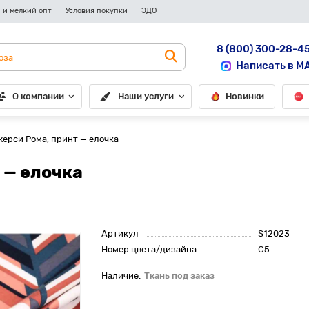
 и мелкий опт
Условия покупки
ЭДО
8 (800) 300-28-4
Написать в M
О компании
Наши услуги
Новинки
жерси Рома, принт — елочка
 — елочка
Артикул
S12023
Номер цвета/дизайна
С5
Ткань под заказ
До рулона еще