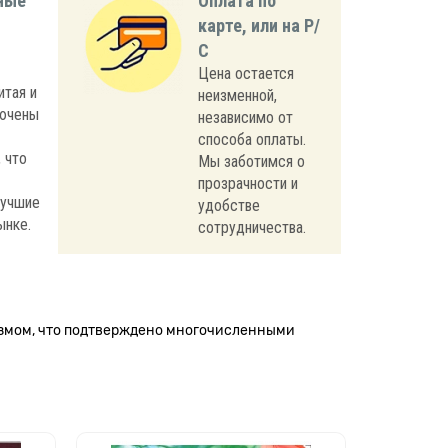
ные
Оплата по
карте, или на Р/
С
Цена остается
итая и
неизменной,
лючены
независимо от
способа оплаты.
 что
Мы заботимся о
прозрачности и
лучшие
удобстве
ынке.
сотрудничества.
измом, что подтверждено многочисленными