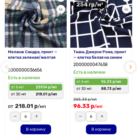
254 гр/м²
Меланж Сандра, принт —
Ткань Джерси Рома, принт
клетка зеленая/желтая
— клетка белая на синем
2000000047638
2000000036656
Есть в наличии
Есть в наличии
от 6 мп
96.33 р/мп
от 6 мп
239.14 р/мп
от 30 мп
88.73 р/мп
от 30 мп
218.01 р/мп
265.33 р
/мп
218.01 р
96.33 р
от
/мп
/мп
В корзину
В корзину