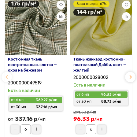
175 гр/м²
Ваша скидка -67%
144 гр/м²
Костюмная ткань
Ткань жаккард костюмно-
пестротканная, клетка —
плательный Дабби, цвет —
охра на бежевом
желтый
2000000028002
2000000049519
Есть в наличии
Есть в наличии
от 6 мп
96.33 р/мп
от 6 мп
369.27 р/мп
от 30 мп
88.73 р/мп
от 30 мп
337.16 р/мп
291.53 р
/мп
337.16 р
96.33 р
от
/мп
/мп