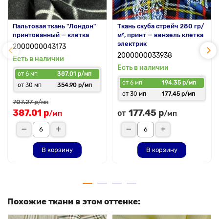
Пальтовая ткань "Лондон"
Ткань скуба стрейч 280 гр/
принтованный — клетка
м², принт — вензель клетка
электрик
2000000043173
2000000033938
Есть в наличии
Есть в наличии
от 6 мп
387.01 р/мп
от 6 мп
194.35 р/мп
от 30 мп
354.90 р/мп
от 30 мп
177.45 р/мп
707.27 р
/мп
387.01 р
177.45 р
от
/мп
/мп
В корзину
В корзину
Похожие ткани в этом оттенке: