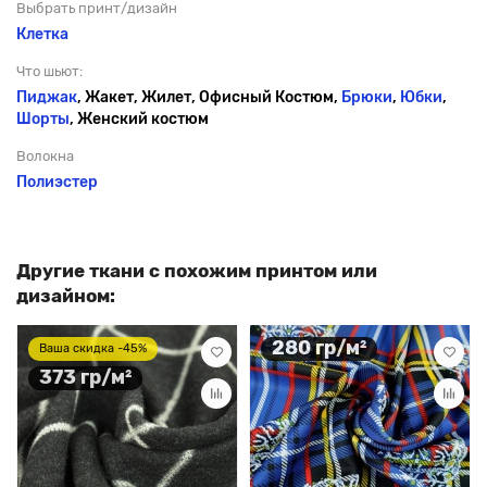
Выбрать принт/дизайн
Клетка
Что шьют:
Пиджак
, Жакет, Жилет, Офисный Костюм,
Брюки
,
Юбки
,
Шорты
, Женский костюм
Волокна
Полиэстер
Другие ткани с похожим принтом или
дизайном:
280 гр/м²
Ваша скидка -45%
373 гр/м²