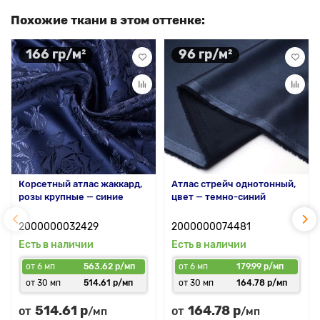
Похожие ткани в этом оттенке:
166 гр/м²
96 гр/м²
Корсетный атлас жаккард,
Атлас стрейч однотонный,
розы крупные — синие
цвет — темно-синий
2000000032429
2000000074481
Есть в наличии
Есть в наличии
от 6 мп
563.62 р/мп
от 6 мп
179.99 р/мп
от 30 мп
514.61 р/мп
от 30 мп
164.78 р/мп
514.61 р
164.78 р
от
от
/мп
/мп