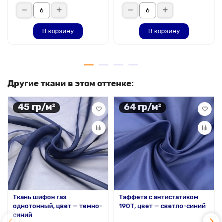
В корзину
В корзину
Другие ткани в этом оттенке:
45 гр/м²
64 гр/м²
Ткань шифон газ
Таффета с антистатиком
однотонный, цвет — темно-
190Т, цвет — светло-синий
синий