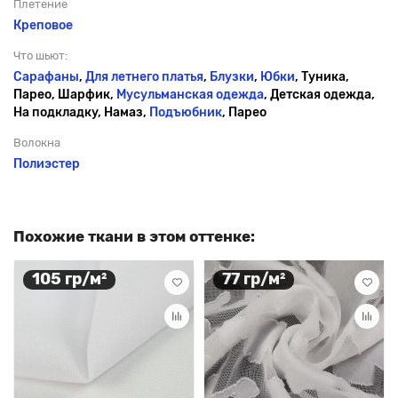
Плетение
Креповое
Что шьют:
Сарафаны
,
Для летнего платья
,
Блузки
,
Юбки
, Туника,
Парео, Шарфик,
Мусульманская одежда
, Детская одежда,
На подкладку, Намаз,
Подъюбник
, Парео
Волокна
Полиэстер
Похожие ткани в этом оттенке:
105 гр/м²
77 гр/м²