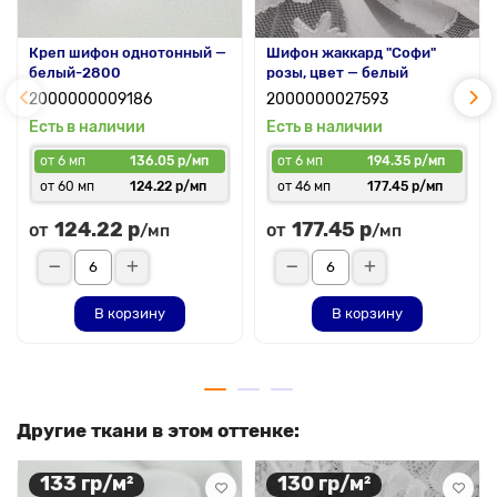
Креп шифон однотонный —
Шифон жаккард "Софи"
белый-2800
розы, цвет — белый
2000000009186
2000000027593
Есть в наличии
Есть в наличии
от 6 мп
136.05 р/мп
от 6 мп
194.35 р/мп
от 60 мп
124.22 р/мп
от 46 мп
177.45 р/мп
124.22 р
177.45 р
от
от
/мп
/мп
В корзину
В корзину
Другие ткани в этом оттенке:
133 гр/м²
130 гр/м²