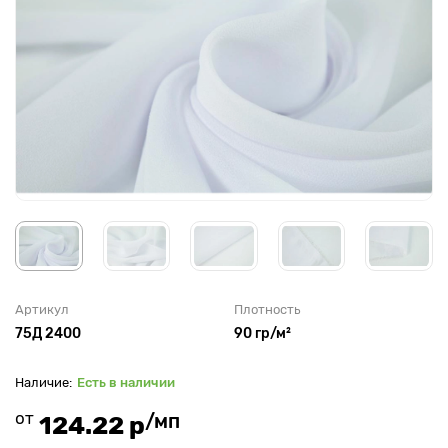
Артикул
Плотность
75Д 2400
90 гр/м²
Есть в наличии
от
/мп
124.22 р