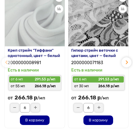
Креп стрейч "Тиффани"
Гипюр стрейч веточки с
однотонный, цвет — белый
цветами, цвет — белый
2000000008981
2000000071183
Есть в наличии
Есть в наличии
от 6 мп
291.53 р/мп
от 6 мп
291.53 р/мп
от 55 мп
266.18 р/мп
от 30 мп
266.18 р/мп
266.18 р
266.18 р
от
от
/мп
/мп
В корзину
В корзину