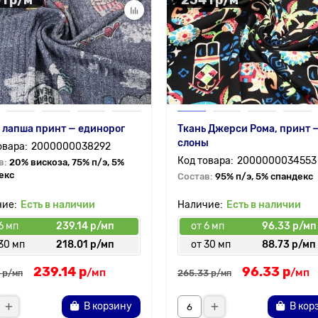
 лапша принт — единорог
Ткань Джерси Рома, принт 
слоны
2000000038292
2000000034553
в:
20% вискоза, 75% п/э, 5%
екс
Состав:
95% п/э, 5% спандекс
Есть в наличии
Есть в наличии
6 мп
239.14 р/мп
от 6 мп
96.33 р/мп
30 мп
218.01 р/мп
от 30 мп
88.73 р/мп
239.14 р
96.33 р
/мп
/мп
 р
265.33 р
/мп
/мп
В корзину
В кор