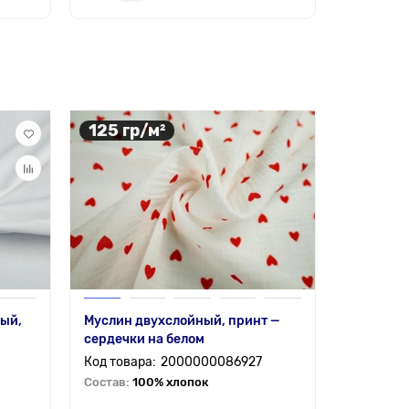
125 гр/м²
ный,
Муслин двухслойный, принт —
сердечки на белом
2000000086927
Состав:
100% хлопок