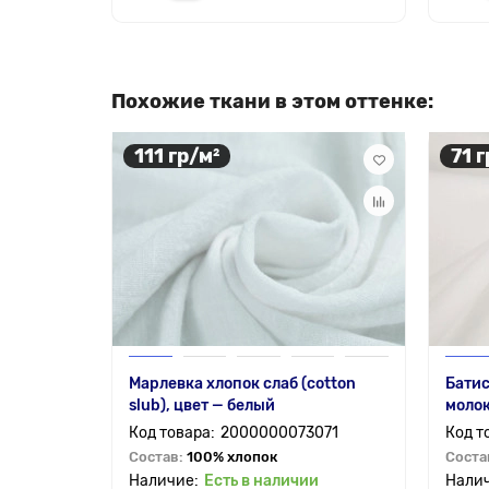
Похожие ткани в этом оттенке:
111 гр/м²
71 г
Марлевка хлопок слаб (cotton
Батис
slub), цвет — белый
моло
2000000073071
Состав:
100% хлопок
Соста
Есть в наличии