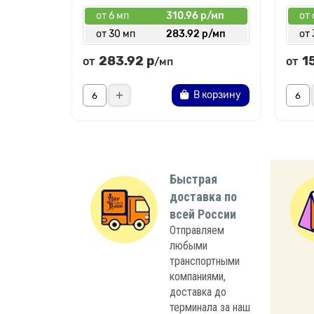
от 6 мп
310.96 р/мп
от 
от 30 мп
283.92 р/мп
от 
283.92 р
1
от
от
/мп
В корзину
Быстрая
доставка по
всей России
Отправляем
любыми
транспортными
компаниями,
доставка до
терминала за наш