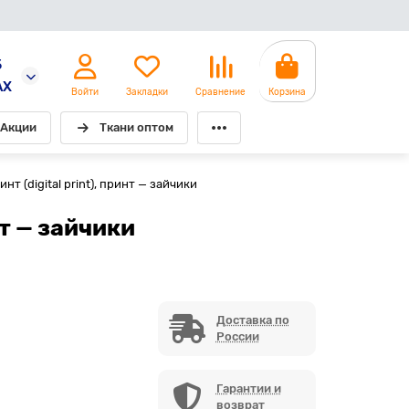
5
AX
Войти
Закладки
Сравнение
Корзина
Акции
Ткани оптом
 (digital print), принт — зайчики
т — зайчики
Доставка по
России
Гарантии и
возврат