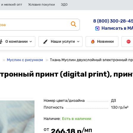
 и мелкий опт
Условия покупки
ЭДО
8 (800) 300-28-4
Написать в M
О компании
Наши услуги
Новинки
Муслин с рисунком
Ткань Муслин двухслойный электронный принт
онный принт (digital print), прин
Номер цвета/дизайна
Д3
Плотность
130 гр/м²
Есть в наличии
от
/мп
266.18 р