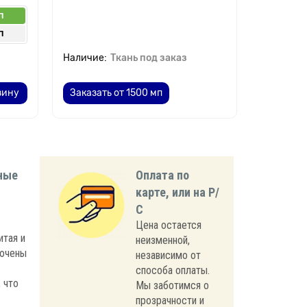
п
п
Ткань под заказ
зину
Заказать от 1500 мп
ные
Оплата по
карте, или на Р/
С
Цена остается
итая и
неизменной,
лючены
независимо от
способа оплаты.
 что
Мы заботимся о
прозрачности и