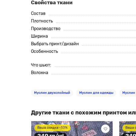
Свойства ткани
Состав
Плотность
Производство
Ширина
Выбрать принт/дизайн
Особенность
Что шьют:
Волокна
Муслин двухслойный
Муслин для одежды
Муслин
Другие ткани с похожим принтом ил
Ваша скидка -33%
Ваша 
240 гр/м²
240