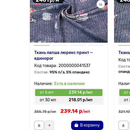
Ткань лапша люрекс принт —
Ткань
единорог
2000000041537
Соста
спанд
Состав:
95% п/э, 5% спандекс
Есть в наличии
от 6 мп
239.14 р/мп
от 
от 30 мп
218.01 р/мп
от 
239.14 р
/мп
355.75 р
321.10
/мп
В корзину