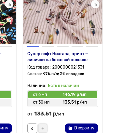
—
Супер софт Ниагара, принт —
Супер со
лисички на бежевой полоске
лисички 
2000000021331
Состав:
97% п/э; 3% спандекс
Состав:
9
Есть в наличии
от 6 мп
146.19 р/мп
от 6 мп
от 30 мп
133.51 р/мп
от 30 
133.51 р
133.
от
от
/мп
зину
В корзину