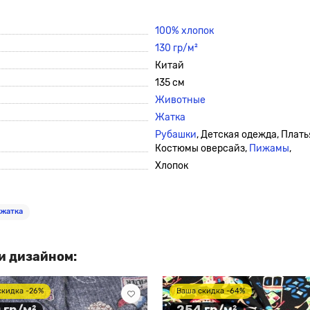
100% хлопок
130 гр/м²
Китай
135 см
Животные
Жатка
Рубашки
, Детская одежда, Плать
Костюмы оверсайз,
Пижамы
,
Хлопок
 жатка
и дизайном:
скидка -26%
Ваша скидка -64%
 гр/м²
254 гр/м²