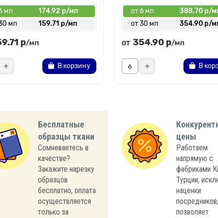
6 мп
174.92 р/мп
от 6 мп
388.70 р/м
30 мп
159.71 р/мп
от 30 мп
354.90 р/м
59.71 р
354.90 р
от
/мп
/мп
В корзину
В кор
Бесплатные
Конкурент
образцы ткани
цены
Сомневаетесь в
Работаем
качестве?
напрямую с
Закажите нарезку
фабриками К
образцов
Турции, иск
бесплатно, оплата
наценки
осуществляется
посредников,
только за
позволяет