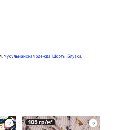
я,
Мусульманская одежда
,
Шорты
,
Блузки
,
105 гр/м²
Заказ