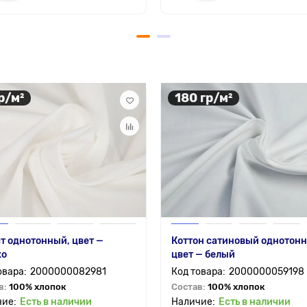
р/м²
180 гр/м²
т однотонный, цвет —
Коттон сатиновый однотон
ко
цвет — белый
2000000082981
2000000059198
в:
100% хлопок
Состав:
100% хлопок
Есть в наличии
Есть в наличии