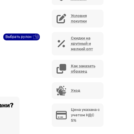
Условия
покупки
Выбрать рулон
Скидки на
крупный и
мелкий опт
Как заказать
образец
Уход
ани?
Цена указана с
учетом НДС
5%