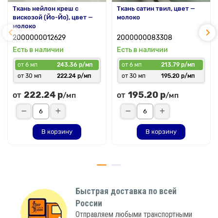
Ткань нейлон креш с
Ткань сатин твил, цвет —
вискозой (Йо-Йо), цвет —
молоко
молоко
2000000012629
2000000083308
Есть в наличии
Есть в наличии
от 6 мп
243.36 р/мп
от 6 мп
213.79 р/мп
от 30 мп
222.24 р/мп
от 30 мп
195.20 р/мп
222.24 р
195.20 р
от
от
/мп
/мп
В корзину
В корзину
Быстрая доставка по всей
России
Отправляем любыми транспортными