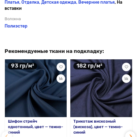
Платья, Отделка, Детская одежда,
Вечерние платья
, На
вставки
Волокна
Полиэстер
Рекомендуемые ткани на подкладку:
93 гр/м²
182 гр/м²
Шифон стрейч
Трикотаж вискозный
однотонный, цвет — темно-
(вискоза), цвет — темно-
синий
синий