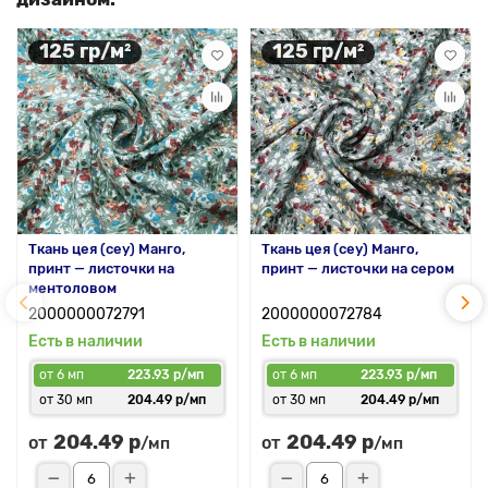
125 гр/м²
125 гр/м²
Ткань цея (cey) Манго,
Ткань цея (cey) Манго,
принт — листочки на
принт — листочки на сером
ментоловом
2000000072791
2000000072784
Есть в наличии
Есть в наличии
от 6 мп
223.93 р/мп
от 6 мп
223.93 р/мп
от 30 мп
204.49 р/мп
от 30 мп
204.49 р/мп
204.49 р
204.49 р
от
от
/мп
/мп