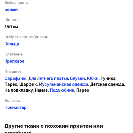
Выбор цвета
Белый
Ширина
150 см
Выбрать принт/дизайн
Кольца
Плетение
Креповое
Что шьют:
Сарафаны
,
Для летнего платья
,
Блузки
,
Юбки
, Туника,
Парео, Шарфик,
Мусульманская одежда
, Детская одежда,
На подкладку, Намаз,
Подъюбник
, Парео
Волокна
Полиэстер
Другие ткани с похожим принтом или
дизайном: