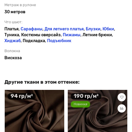
Метраж в рулоне
30 метров
Что шьют:
Платья,
Сарафаны
,
Для летнего платья
,
Блузки
,
Юбки
,
Туника, Костюмы оверсайз,
Пижамы
, Летние брюки,
Хиджаб
, Подкладка,
Подъюбник
Волокна
Вискоза
Другие ткани в этом оттенке:
94 гр/м²
190 гр/м²
Новинка