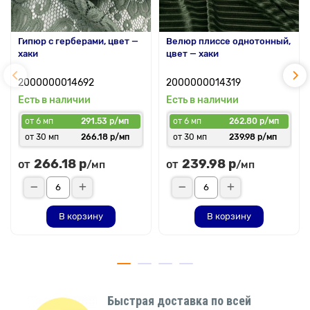
Гипюр с герберами, цвет —
Велюр плиссе однотонный,
хаки
цвет — хаки
2000000014692
2000000014319
Есть в наличии
Есть в наличии
от 6 мп
291.53 р/мп
от 6 мп
262.80 р/мп
от 30 мп
266.18 р/мп
от 30 мп
239.98 р/мп
266.18 р
239.98 р
от
от
/мп
/мп
В корзину
В корзину
Быстрая доставка по всей