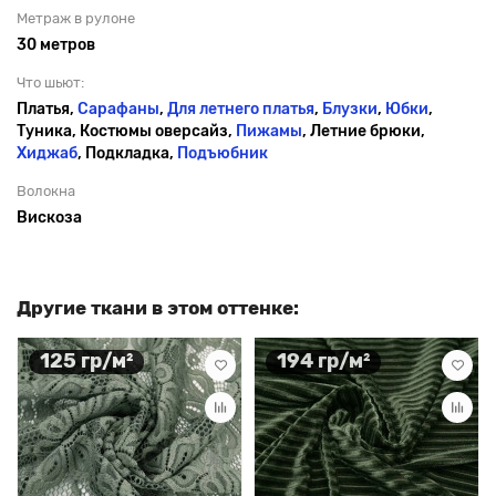
Метраж в рулоне
30 метров
Что шьют:
Платья,
Сарафаны
,
Для летнего платья
,
Блузки
,
Юбки
,
Туника, Костюмы оверсайз,
Пижамы
, Летние брюки,
Хиджаб
, Подкладка,
Подъюбник
Волокна
Вискоза
Другие ткани в этом оттенке:
125 гр/м²
194 гр/м²