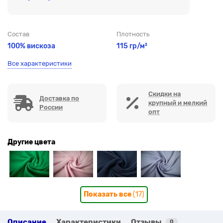
Состав
Плотность
100% вискоза
115 гр/м²
Все характеристики
Скидки на
Доставка по
крупный и мелкий
России
опт
Другие цвета
Показать все
(17)
Описание
Характеристики
Отзывы
0