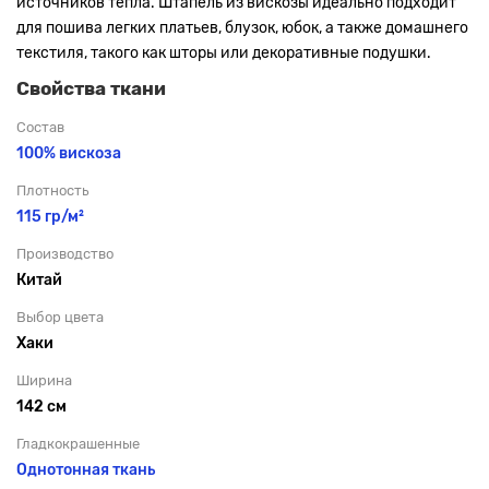
источников тепла. Штапель из вискозы идеально подходит
для пошива легких платьев, блузок, юбок, а также домашнего
текстиля, такого как шторы или декоративные подушки.
Свойства ткани
Состав
100% вискоза
Плотность
115 гр/м²
Производство
Китай
Выбор цвета
Хаки
Ширина
142 см
Гладкокрашенные
Однотонная ткань